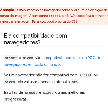
Atenção
:
informa ao navegador sobre a largura de exibição d
sizes
mento de imagem. Assim como
, ele NÃO especifica o tamanh
srcset
a mostrar a imagem. Para isso, você precisa de CSS.
E a compatibilidade com
navegadores?
srcset
e
sizes
são
compatíveis com mais de 90% dos
navegadores em todo o mundo
.
Se um navegador não for compatível com
srcset
ou
sizes
, ele vai usar apenas o atributo
src
.
Isso faz de
srcset
e
sizes
ótimas melhorias
progressivas.