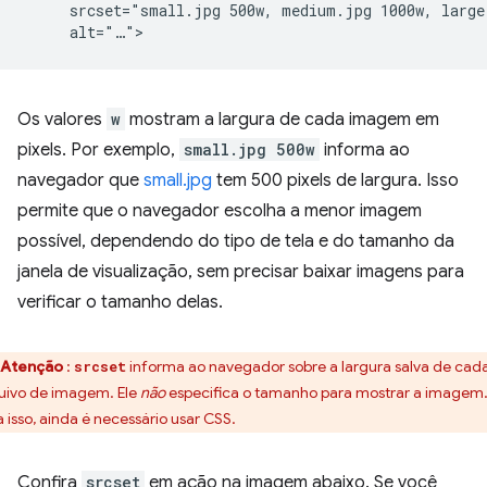
     srcset="small.jpg 500w, medium.jpg 1000w, large.
Os valores
w
mostram a largura de cada imagem em
pixels. Por exemplo,
small.jpg 500w
informa ao
navegador que
small.jpg
tem 500 pixels de largura. Isso
permite que o navegador escolha a menor imagem
possível, dependendo do tipo de tela e do tamanho da
janela de visualização, sem precisar baixar imagens para
verificar o tamanho delas.
Atenção
:
informa ao navegador sobre a largura salva de cad
srcset
uivo de imagem. Ele
não
especifica o tamanho para mostrar a imagem
a isso, ainda é necessário usar CSS.
Confira
srcset
em ação na imagem abaixo. Se você