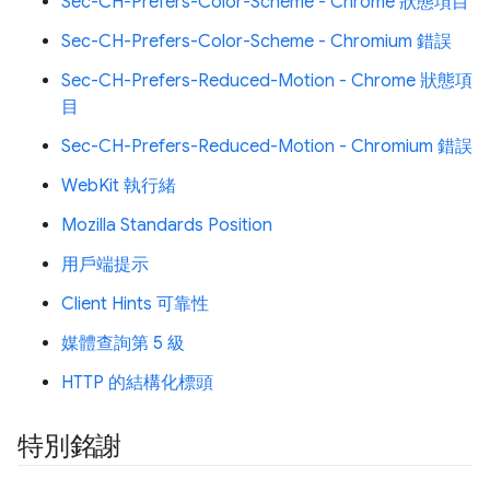
Sec-CH-Prefers-Color-Scheme - Chrome 狀態項目
Sec-CH-Prefers-Color-Scheme - Chromium 錯誤
Sec-CH-Prefers-Reduced-Motion - Chrome 狀態項
目
Sec-CH-Prefers-Reduced-Motion - Chromium 錯誤
WebKit 執行緒
Mozilla Standards Position
用戶端提示
Client Hints 可靠性
媒體查詢第 5 級
HTTP 的結構化標頭
特別銘謝