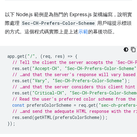
以下 Node.js 範例是為熱門的 Express.js 架構編寫，說明實
際處理
Sec-CH-Prefers-Color-Scheme
用戶端提示標頭
的方式。這個程式碼實際上是上述
示範
的幕後功臣。
app
.
get
(
"/"
,
(
req
,
res
)
=
>
{
// Tell the client the server accepts the `Sec-CH-
res
.
set
(
"Accept-CH"
,
"Sec-CH-Prefers-Color-Scheme"
// …and that the server's response will vary based
res
.
set
(
"Vary"
,
"Sec-CH-Prefers-Color-Scheme"
);
// …and that the server considers this client hint
res
.
set
(
"Critical-CH"
,
"Sec-CH-Prefers-Color-Schem
// Read the user's preferred color scheme from the
const
prefersColorScheme
=
req
.
get
(
"sec-ch-prefers
// …and send the adequate HTML response with the r
res
.
send
(
getHTML
(
prefersColorScheme
));
});