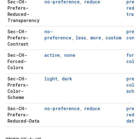
Sec-CH-
no-preference
reduce
pref
、
Prefers-
redu
Reduced-
tran
Transparency
Sec-CH-
no-
pref
Prefers-
preference
less
more
custom
cont
、
、
、
Contrast
Sec-CH-
active
none
forc
、
Forced-
colo
Colors
Sec-CH-
light
dark
pref
、
Prefers-
colo
Color-
sche
Scheme
Sec-CH-
no-preference
reduce
pref
、
Prefers-
redu
Reduced-Data
data