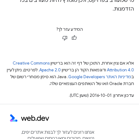
מי שמעורב בפרויקט, ולכן מומלץ להיות מעורבים בכל
הזדמנות.
המידע עזר לך?
אלא אם צוין אחרת, התוכן של דף זה הוא ברישיון
Creative Commons
Attribution 4.0
ודוגמאות הקוד הן ברישיון
Apache 2.0
. לפרטים, ניתן לעיין
ב
מדיניות האתר Google Developers‏
.‏ Java הוא סימן מסחרי רשום של
חברת Oracle ו/או של השותפים העצמאיים שלה.
עדכון אחרון: 2016-10-01 (שעון UTC).
אנחנו רוצים לעזור לך לבנות אתרים יפים,
נגישים, מהירים ומאובטחים שפועלים