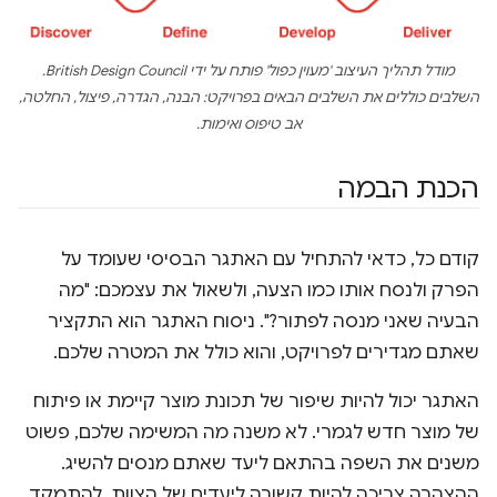
מודל תהליך העיצוב 'מעוין כפול' פותח על ידי British Design Council.
השלבים כוללים את השלבים הבאים בפרויקט:
הבנה
,
הגדרה
,
פיצול
,
החלטה
,
אב טיפוס
ו
אימות
.
הכנת הבמה
קודם כל, כדאי להתחיל עם האתגר הבסיסי שעומד על
הפרק ולנסח אותו כמו הצעה, ולשאול את עצמכם: "מה
הבעיה שאני מנסה לפתור?". ניסוח האתגר הוא התקציר
שאתם מגדירים לפרויקט, והוא כולל את המטרה שלכם.
האתגר יכול להיות שיפור של תכונת מוצר קיימת או פיתוח
של מוצר חדש לגמרי. לא משנה מה המשימה שלכם, פשוט
משנים את השפה בהתאם ליעד שאתם מנסים להשיג.
ההצהרה צריכה להיות קשורה ליעדים של הצוות, להתמקד