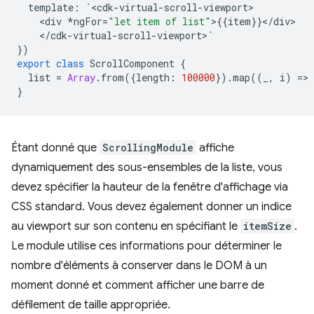
template
:
`
<
cdk
-
virtual
-
scroll
-
viewport
<
div
*
ngFor
=
"let item of list"
>
{{
item
}}
<
/
div
<
/
cdk
-
virtual
-
scroll
-
viewport
>
`
})
export
class
ScrollComponent
{
list
=
Array
.
from
({
length
:
100000
})
.
map
((
_
,
i
)
=
>
}
Étant donné que
ScrollingModule
affiche
dynamiquement des sous-ensembles de la liste, vous
devez spécifier la hauteur de la fenêtre d'affichage via
CSS standard. Vous devez également donner un indice
au viewport sur son contenu en spécifiant le
itemSize
.
Le module utilise ces informations pour déterminer le
nombre d'éléments à conserver dans le DOM à un
moment donné et comment afficher une barre de
défilement de taille appropriée.