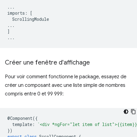
...
imports
:
[
ScrollingModule
...
]
...
Créer une fenêtre d'affichage
Pour voir comment fonctionne le package, essayez de
créer un composant avec une liste simple de nombres
compris entre 0 et 99 999:
@
Component
({
template
:
`<div *ngFor="let item of list">{{item}}
})
export
class
ScrollComponent
{