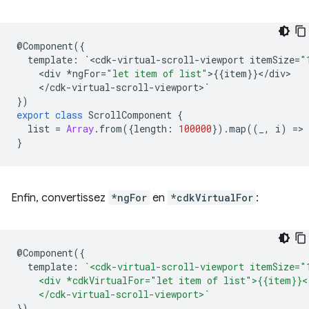
@
Component
({
template
:
`
<
cdk
-
virtual
-
scroll
-
viewport
itemSize
=
"
<
div
*
ngFor
=
"let item of list"
>
{{
item
}}
<
/
div
<
/
cdk
-
virtual
-
scroll
-
viewport
>
`
})
export
class
ScrollComponent
{
list
=
Array
.
from
({
length
:
100000
})
.
map
((
_
,
i
)
=
>
}
Enfin, convertissez
*ngFor
en
*cdkVirtualFor
:
@
Component
({
template
:
`<cdk-virtual-scroll-viewport itemSize="
    <div *cdkVirtualFor="let item of list">{{item}}<
    </cdk-virtual-scroll-viewport>`
})