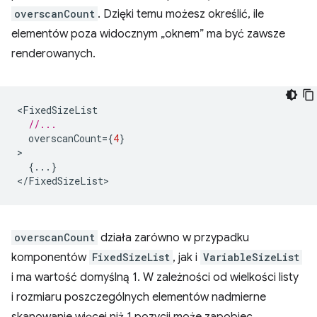
overscanCount
. Dzięki temu możesz określić, ile
elementów poza widocznym „oknem” ma być zawsze
renderowanych.
<
FixedSizeList
//...
overscanCount
=
{
4
}
{...}
<
/FixedSizeList
overscanCount
działa zarówno w przypadku
komponentów
FixedSizeList
, jak i
VariableSizeList
i ma wartość domyślną 1. W zależności od wielkości listy
i rozmiaru poszczególnych elementów nadmierne
skanowanie więcej niż 1 pozycji może zapobiec