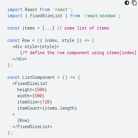
import
React
from
'react'
;
import
{
FixedSizeList
}
from
'react-window'
;
const
items
=
[...]
// some list of items
const
Row
=
({
index
,
style
})
=
>
(
<
div
style
=
{
style
}
{
/* define the row component using items[index]
<
/
div
);
const
ListComponent
=
()
=
>
(
<
FixedSizeList
height
=
{
500
}
width
=
{
500
}
itemSize
=
{
120
}
itemCount
=
{
items
.
length
}
{
Row
}
<
/
FixedSizeList
);