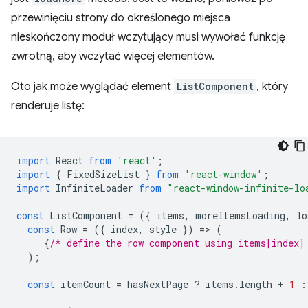
przewinięciu strony do określonego miejsca
nieskończony moduł wczytujący musi wywołać funkcję
zwrotną, aby wczytać więcej elementów.
Oto jak może wyglądać element
ListComponent
, który
renderuje listę:
import
React
from
'react'
;
import
{
FixedSizeList
}
from
'react-window'
;
import
InfiniteLoader
from
"react-window-infinite-lo
const
ListComponent
=
({
items
,
moreItemsLoading
,
lo
const
Row
=
({
index
,
style
})
=
>
(
{
/* define the row component using items[index]
);
const
itemCount
=
hasNextPage
?
items
.
length
+
1
: