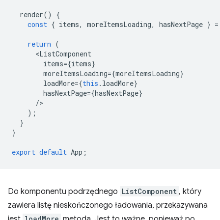
render
()
{
const
{
items
,
moreItemsLoading
,
hasNextPage
}
=
return
(
<
ListComponent
items
=
{
items
}
moreItemsLoading
=
{
moreItemsLoading
}
loadMore
=
{
this
.
loadMore
}
hasNextPage
=
{
hasNextPage
}
/
);
}
}
export
default
App
;
Do komponentu podrzędnego
ListComponent
, który
zawiera listę nieskończonego ładowania, przekazywana
jest
loadMore
metoda. Jest to ważne, ponieważ po