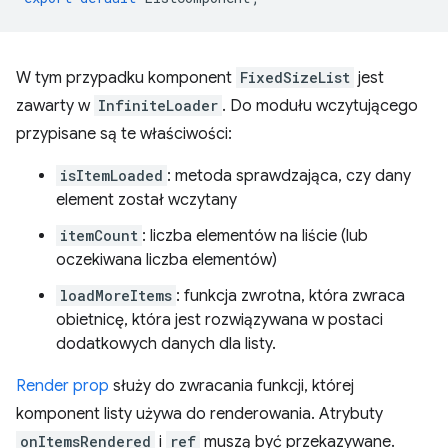
W tym przypadku komponent
FixedSizeList
jest
zawarty w
InfiniteLoader
. Do modułu wczytującego
przypisane są te właściwości:
isItemLoaded
: metoda sprawdzająca, czy dany
element został wczytany
itemCount
: liczba elementów na liście (lub
oczekiwana liczba elementów)
loadMoreItems
: funkcja zwrotna, która zwraca
obietnicę, która jest rozwiązywana w postaci
dodatkowych danych dla listy.
Render prop
służy do zwracania funkcji, której
komponent listy używa do renderowania. Atrybuty
onItemsRendered
i
ref
muszą być przekazywane.