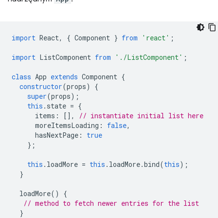
import
React
,
{
Component
}
from
'react'
;
import
ListComponent
from
'./ListComponent'
;
class
App
extends
Component
{
constructor
(
props
)
{
super
(
props
);
this
.
state
=
{
items
:
[],
// instantiate initial list here
moreItemsLoading
:
false
,
hasNextPage
:
true
};
this
.
loadMore
=
this
.
loadMore
.
bind
(
this
);
}
loadMore
()
{
// method to fetch newer entries for the list
}