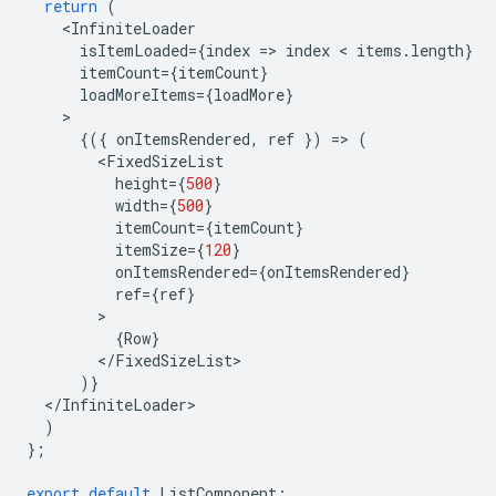
return
(
<
InfiniteLoader
isItemLoaded
=
{
index
=
>
index
 < 
items
.
length
}
itemCount
=
{
itemCount
}
loadMoreItems
=
{
loadMore
}
{({
onItemsRendered
,
ref
})
=
>
(
<
FixedSizeList
height
=
{
500
}
width
=
{
500
}
itemCount
=
{
itemCount
}
itemSize
=
{
120
}
onItemsRendered
=
{
onItemsRendered
}
ref
=
{
ref
}
{
Row
}
<
/
FixedSizeList
)}
<
/
InfiniteLoader
)
};
export
default
ListComponent
;