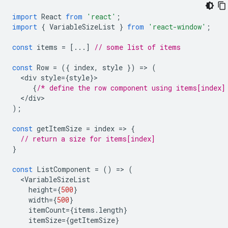
import
React
from
'react'
;
import
{
VariableSizeList
}
from
'react-window'
;
const
items
=
[...]
// some list of items
const
Row
=
({
index
,
style
})
=
>
(
<
div
style
=
{
style
}
{
/* define the row component using items[index]
<
/
div
);
const
getItemSize
=
index
=
>
{
// return a size for items[index]
}
const
ListComponent
=
()
=
>
(
<
VariableSizeList
height
=
{
500
}
width
=
{
500
}
itemCount
=
{
items
.
length
}
itemSize
=
{
getItemSize
}