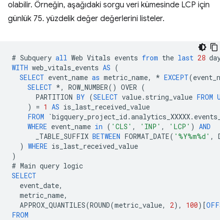
olabilir. Örneğin, aşağıdaki sorgu veri kümesinde LCP için
günlük 75. yüzdelik değer değerlerini listeler.
#
Subquery
all
Web
Vitals
events
from
the
last
28
da
WITH
web_vitals_events
AS
(
SELECT
event_name
as
metric_name
,
*
EXCEPT
(
event_
SELECT
*
,
ROW_NUMBER
()
OVER
(
PARTITION
BY
(
SELECT
value
.
string_value
FROM
)
=
1
AS
is_last_received_value
FROM
`
bigquery_project_id
.
analytics_XXXXX
.
events
WHERE
event_name
in
(
'CLS'
,
'INP'
,
'LCP'
)
AND
_TABLE_SUFFIX
BETWEEN
FORMAT_DATE
(
'%Y%m%d'
,
)
WHERE
is_last_received_value
)
#
Main
query
logic
SELECT
event_date
,
metric_name
,
APPROX_QUANTILES
(
ROUND
(
metric_value
,
2
),
100
)[
OFF
FROM