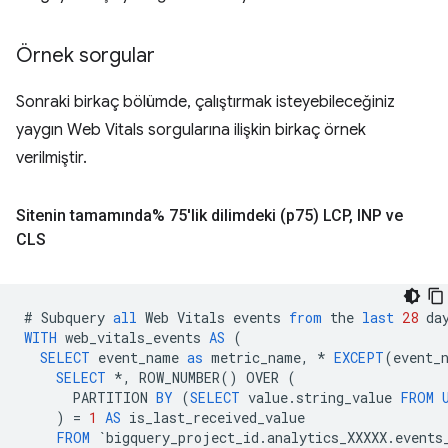
Örnek sorgular
Sonraki birkaç bölümde, çalıştırmak isteyebileceğiniz
yaygın Web Vitals sorgularına ilişkin birkaç örnek
verilmiştir.
Sitenin tamamında% 75'lik dilimdeki (p75) LCP
,
INP ve
CLS
#
Subquery
all
Web
Vitals
events
from
the
last
28
da
WITH
web_vitals_events
AS
(
SELECT
event_name
as
metric_name
,
*
EXCEPT
(
event_
SELECT
*
,
ROW_NUMBER
()
OVER
(
PARTITION
BY
(
SELECT
value
.
string_value
FROM
)
=
1
AS
is_last_received_value
FROM
`
bigquery_project_id
.
analytics_XXXXX
.
events