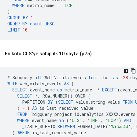
WHERE
metric_name
=
'LCP'
)
GROUP
BY
1
ORDER
BY
count
DESC
LIMIT
10
En kötü CLS'ye sahip ilk 10 sayfa (p75)
#
Subquery
all
Web
Vitals
events
from
the
last
28
da
WITH
web_vitals_events
AS
(
SELECT
event_name
as
metric_name
,
*
EXCEPT
(
event_
SELECT
*
,
ROW_NUMBER
()
OVER
(
PARTITION
BY
(
SELECT
value
.
string_value
FROM
)
=
1
AS
is_last_received_value
FROM
`
bigquery_project_id
.
analytics_XXXXX
.
events
WHERE
event_name
in
(
'CLS'
,
'INP'
,
'LCP'
)
AND
_TABLE_SUFFIX
BETWEEN
FORMAT_DATE
(
'%Y%m%d'
,
)
WHERE
is_last_received_value