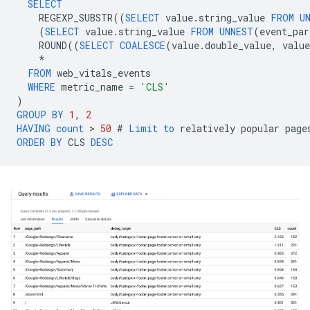
SELECT
REGEXP_SUBSTR
((
SELECT
value
.
string_value
FROM
U
(
SELECT
value
.
string_value
FROM
UNNEST
(
event_par
ROUND
((
SELECT
COALESCE
(
value
.
double_value
,
value
*
FROM
web_vitals_events
WHERE
metric_name
=
'CLS'
)
GROUP
BY
1
,
2
HAVING
count
 > 
50
#
Limit
to
relatively
popular
page
ORDER
BY
CLS
DESC