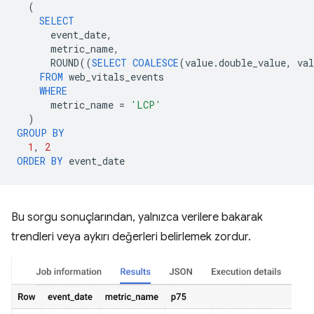
(
SELECT
event_date
,
metric_name
,
ROUND
((
SELECT
COALESCE
(
value
.
double_value
,
val
FROM
web_vitals_events
WHERE
metric_name
=
'LCP'
)
GROUP
BY
1
,
2
ORDER
BY
event_date
Bu sorgu sonuçlarından, yalnızca verilere bakarak
trendleri veya aykırı değerleri belirlemek zordur.