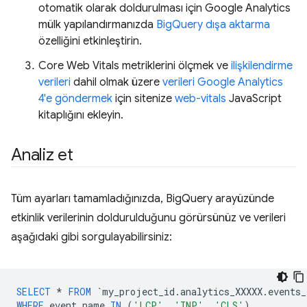
otomatik olarak doldurulması için Google Analytics
mülk yapılandırmanızda
BigQuery dışa aktarma
özelliğini etkinleştirin.
Core Web Vitals metriklerini ölçmek ve
ilişkilendirme
verileri
dahil olmak üzere
verileri Google Analytics
4'e göndermek
için sitenize
web-vitals
JavaScript
kitaplığını ekleyin.
Analiz et
Tüm ayarları tamamladığınızda, BigQuery arayüzünde
etkinlik verilerinin doldurulduğunu görürsünüz ve verileri
aşağıdaki gibi sorgulayabilirsiniz:
SELECT
*
FROM
`
my_project_id
.
analytics_XXXXX
.
events_
WHERE
event_name
IN
(
'LCP'
,
'INP'
,
'CLS'
)