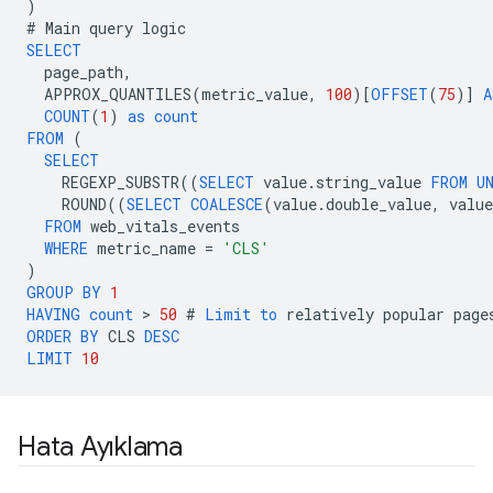
)
#
Main
query
logic
SELECT
page_path
,
APPROX_QUANTILES
(
metric_value
,
100
)[
OFFSET
(
75
)]
A
COUNT
(
1
)
as
count
FROM
(
SELECT
REGEXP_SUBSTR
((
SELECT
value
.
string_value
FROM
U
ROUND
((
SELECT
COALESCE
(
value
.
double_value
,
value
FROM
web_vitals_events
WHERE
metric_name
=
'CLS'
)
GROUP
BY
1
HAVING
count
 > 
50
#
Limit
to
relatively
popular
page
ORDER
BY
CLS
DESC
LIMIT
10
Hata Ayıklama