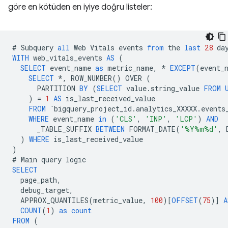
göre en kötüden en iyiye doğru listeler:
#
Subquery
all
Web
Vitals
events
from
the
last
28
da
WITH
web_vitals_events
AS
(
SELECT
event_name
as
metric_name
,
*
EXCEPT
(
event_
SELECT
*
,
ROW_NUMBER
()
OVER
(
PARTITION
BY
(
SELECT
value
.
string_value
FROM
)
=
1
AS
is_last_received_value
FROM
`
bigquery_project_id
.
analytics_XXXXX
.
events
WHERE
event_name
in
(
'CLS'
,
'INP'
,
'LCP'
)
AND
_TABLE_SUFFIX
BETWEEN
FORMAT_DATE
(
'%Y%m%d'
,
)
WHERE
is_last_received_value
)
#
Main
query
logic
SELECT
page_path
,
debug_target
,
APPROX_QUANTILES
(
metric_value
,
100
)[
OFFSET
(
75
)]
A
COUNT
(
1
)
as
count
FROM
(