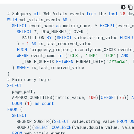
#
Subquery
all
Web
Vitals
events
from
the
last
28
da
WITH
web_vitals_events
AS
(
SELECT
event_name
as
metric_name
,
*
EXCEPT
(
event_
SELECT
*
,
ROW_NUMBER
()
OVER
(
PARTITION
BY
(
SELECT
value
.
string_value
FROM
)
=
1
AS
is_last_received_value
FROM
`
bigquery_project_id
.
analytics_XXXXX
.
events
WHERE
event_name
in
(
'CLS'
,
'INP'
,
'LCP'
)
AND
_TABLE_SUFFIX
BETWEEN
FORMAT_DATE
(
'%Y%m%d'
,
)
WHERE
is_last_received_value
)
#
Main
query
logic
SELECT
page_path
,
APPROX_QUANTILES
(
metric_value
,
100
)[
OFFSET
(
75
)]
A
COUNT
(
1
)
as
count
FROM
(
SELECT
REGEXP_SUBSTR
((
SELECT
value
.
string_value
FROM
U
ROUND
((
SELECT
COALESCE
(
value
.
double_value
,
value
FROM
web_vitals_events