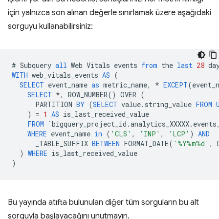
için yalnızca son alınan değerle sınırlamak üzere aşağıdaki
sorguyu kullanabilirsiniz:
#
Subquery
all
Web
Vitals
events
from
the
last
28
da
WITH
web_vitals_events
AS
(
SELECT
event_name
as
metric_name
,
*
EXCEPT
(
event_
SELECT
*
,
ROW_NUMBER
()
OVER
(
PARTITION
BY
(
SELECT
value
.
string_value
FROM
)
=
1
AS
is_last_received_value
FROM
`
bigquery_project_id
.
analytics_XXXXX
.
events
WHERE
event_name
in
(
'CLS'
,
'INP'
,
'LCP'
)
AND
_TABLE_SUFFIX
BETWEEN
FORMAT_DATE
(
'%Y%m%d'
,
)
WHERE
is_last_received_value
)
Bu yayında atıfta bulunulan diğer tüm sorguların bu alt
sorguyla başlayacağını unutmayın.