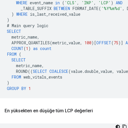
WHERE
event_name
in
(
'CLS'
,
'INP'
,
'LCP'
)
AND
_TABLE_SUFFIX
BETWEEN
FORMAT_DATE
(
'%Y%m%d'
,
)
WHERE
is_last_received_value
)
#
Main
query
logic
SELECT
metric_name
,
APPROX_QUANTILES
(
metric_value
,
100
)[
OFFSET
(
75
)]
A
COUNT
(
1
)
as
count
FROM
(
SELECT
metric_name
,
ROUND
((
SELECT
COALESCE
(
value
.
double_value
,
value
FROM
web_vitals_events
)
GROUP
BY
1
En yüksekten en düşüğe tüm LCP değerleri