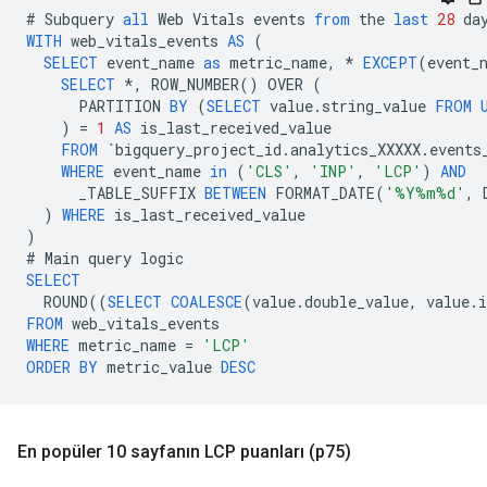
#
Subquery
all
Web
Vitals
events
from
the
last
28
da
WITH
web_vitals_events
AS
(
SELECT
event_name
as
metric_name
,
*
EXCEPT
(
event_
SELECT
*
,
ROW_NUMBER
()
OVER
(
PARTITION
BY
(
SELECT
value
.
string_value
FROM
)
=
1
AS
is_last_received_value
FROM
`
bigquery_project_id
.
analytics_XXXXX
.
events
WHERE
event_name
in
(
'CLS'
,
'INP'
,
'LCP'
)
AND
_TABLE_SUFFIX
BETWEEN
FORMAT_DATE
(
'%Y%m%d'
,
)
WHERE
is_last_received_value
)
#
Main
query
logic
SELECT
ROUND
((
SELECT
COALESCE
(
value
.
double_value
,
value
.
i
FROM
web_vitals_events
WHERE
metric_name
=
'LCP'
ORDER
BY
metric_value
DESC
En popüler 10 sayfanın LCP puanları (p75)