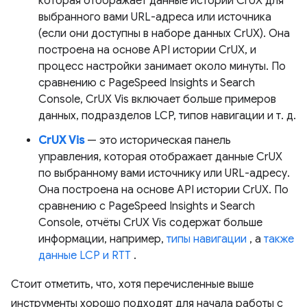
которая отображает данные истории CrUX для
выбранного вами URL-адреса или источника
(если они доступны в наборе данных CrUX). Она
построена на основе API истории CrUX, и
процесс настройки занимает около минуты. По
сравнению с PageSpeed ​​Insights и Search
Console, CrUX Vis включает больше примеров
данных, подразделов LCP, типов навигации и т. д.
CrUX Vis
— это историческая панель
управления, которая отображает данные CrUX
по выбранному вами источнику или URL-адресу.
Она построена на основе API истории CrUX. По
сравнению с PageSpeed ​​Insights и Search
Console, отчёты CrUX Vis содержат больше
информации, например,
типы навигации
, а
также
данные LCP и RTT
.
Стоит отметить, что, хотя перечисленные выше
инструменты хорошо подходят для начала работы с