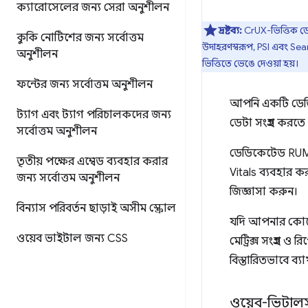
ক্যারোসেলের জন্য সেরা অনুশীলন
দ্রষ্টব্য:
CrUX-ভিত্তিক ডেট
কুকি নোটিশের জন্য সর্বোত্তম
উদাহরণস্বরূপ, PSI এবং Sear
অনুশীলন
ভিত্তিতে ভেঙে দেওয়া হয়।
ফন্টের জন্য সর্বোত্তম অনুশীলন
আপনি একটি ডেডি
ট্যাগ এবং ট্যাগ পরিচালকদের জন্য
ডেটা সংগ্রহ করতে
সর্বোত্তম অনুশীলন
ডেডিকেটেড RUM প
তৃতীয় পক্ষের এম্বেড ব্যবহার করার
Vitals ব্যবহার 
জন্য সর্বোত্তম অনুশীলন
জিজ্ঞাসা করুন।
বিন্যাস পরিবর্তন ছাড়াই অসীম স্ক্রোল
যদি আপনার কোন
ওয়েব ভাইটাল জন্য CSS
মেট্রিক্স সংগ্রহ
বিস্তারিতভাবে ব্য
ওয়েব-ভিটালস জ