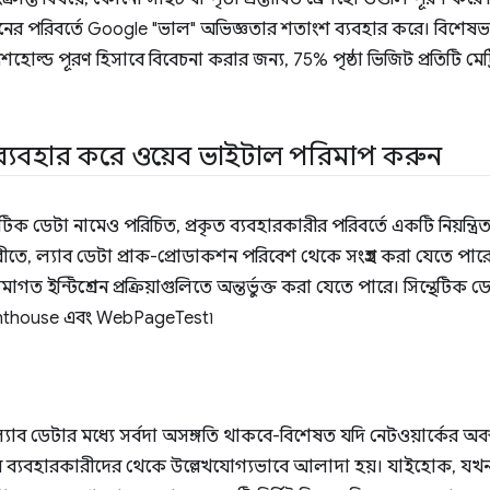
ানের পরিবর্তে Google "ভাল" অভিজ্ঞতার শতাংশ ব্যবহার করে। বিশেষভ
েশহোল্ড পূরণ হিসাবে বিবেচনা করার জন্য, 75% পৃষ্ঠা ভিজিট প্রতিটি মেট
 ব্যবহার করে ওয়েব ভাইটাল পরিমাপ করুন
থেটিক ডেটা নামেও পরিচিত, প্রকৃত ব্যবহারকারীর পরিবর্তে একটি নিয়ন্ত্রি
তে, ল্যাব ডেটা প্রাক-প্রোডাকশন পরিবেশ থেকে সংগ্রহ করা যেতে পা
রমাগত ইন্টিগ্রেশন প্রক্রিয়াগুলিতে অন্তর্ভুক্ত করা যেতে পারে। সিন্থেটিক
hthouse এবং WebPageTest৷
াব ডেটার মধ্যে সর্বদা অসঙ্গতি থাকবে-বিশেষত যদি নেটওয়ার্কের অবস্
ন ব্যবহারকারীদের থেকে উল্লেখযোগ্যভাবে আলাদা হয়। যাইহোক, যখ