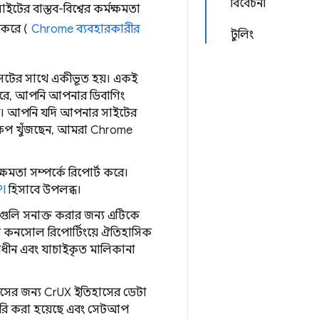
বিবেচনা
র বাস্তব-বিশ্বের কর্মক্ষমতা
ি করে (
Chrome ব্যবহারকারীর
টুলিং
াসেটের সাথে একীভূত হয়। একই
া করে, আপনি আপনার ডিবাগিং
রেন। আপনি যদি আপনার সাইটের
ষেপ খুঁজছেন, আমরা Chrome
মক্ষমতা সম্পর্কে রিপোর্ট করে।
I
হিসাবে উপলব্ধ।
ৃষ্ঠাগুলি সনাক্ত করার জন্য এটিকে
্চ কনসোল রিপোর্টিংয়ে ঐতিহাসিক
নাধীন এবং যাচাইকৃত মালিকানা
উৎসের জন্য CrUX ইতিহাসের ডেটা
ৈরি করা হয়েছে এবং সেটআপ