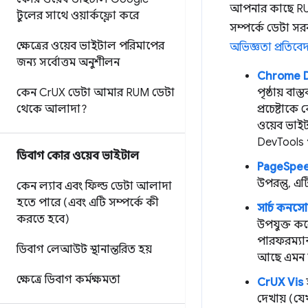
আপনার কাছে RUM 
টুলের সাথে ওয়ার্কফ্লো করে
সম্পর্কে ডেটা স
ক্ষেত্রের ওয়েব ভাইটাল পরিমাপের
অভিজ্ঞতা প্রতিবে
জন্য সর্বোত্তম অনুশীলন
Chrome D
কেন Cr
UX ডেটা আমার RUM ডেটা
পৃষ্ঠায় ব
থেকে আলাদা?
প্রচেষ্টা
ওয়েব ভাই
DevTools প
ডিবাগ কোর ওয়েব ভাইটাল
PageSpeed 
উপরন্তু, এট
কেন ল্যাব এবং ফিল্ড ডেটা আলাদা
হতে পারে (এবং এটি সম্পর্কে কী
সার্চ কনস
করতে হবে)
উপযুক্ত কর
পারফরম্যান
ডিবাগ লেআউট স্থানান্তরিত হয়
আছে এমন স
ক্ষেত্রে ডিবাগ কর্মক্ষমতা
CrUX Vis
দেখায় (য