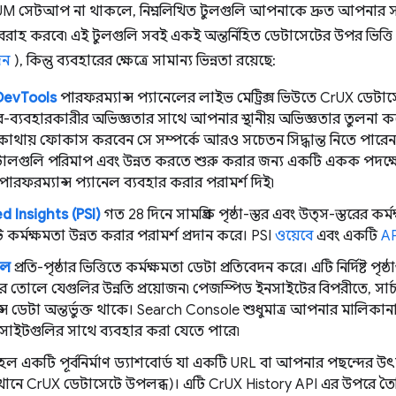
সেটআপ না থাকলে, নিম্নলিখিত টুলগুলি আপনাকে দ্রুত আপনার সাইটে
রবরাহ করবে৷ এই টুলগুলি সবই একই অন্তর্নিহিত ডেটাসেটের উপর ভিত্ত
দন
), কিন্তু ব্যবহারের ক্ষেত্রে সামান্য ভিন্নতা রয়েছে:
evTools
পারফরম্যান্স প্যানেলের লাইভ মেট্রিক্স ভিউতে CrUX ডেট
াস্তব-ব্যবহারকারীর অভিজ্ঞতার সাথে আপনার স্থানীয় অভিজ্ঞতার তুলন
কে কোথায় ফোকাস করবেন সে সম্পর্কে আরও সচেতন সিদ্ধান্ত নিতে পা
টালগুলি পরিমাপ এবং উন্নত করতে শুরু করার জন্য একটি একক পদক্
ারফরম্যান্স প্যানেল ব্যবহার করার পরামর্শ দিই৷
​​Insights (PSI)
গত 28 দিনে সামগ্রিক পৃষ্ঠা-স্তর এবং উত্স-স্তরের কর্
ি কর্মক্ষমতা উন্নত করার পরামর্শ প্রদান করে। PSI
ওয়েবে
এবং একটি
AP
োল
প্রতি-পৃষ্ঠার ভিত্তিতে কর্মক্ষমতা ডেটা প্রতিবেদন করে। এটি নির্দিষ্ট প
ে তোলে যেগুলির উন্নতি প্রয়োজন৷ পেজস্পিড ইনসাইটের বিপরীতে, সার
্স ডেটা অন্তর্ভুক্ত থাকে। Search Console শুধুমাত্র আপনার মালিকা
াইটগুলির সাথে ব্যবহার করা যেতে পারে৷
হল একটি পূর্বনির্মাণ ড্যাশবোর্ড যা একটি URL বা আপনার পছন্দের 
েখানে CrUX ডেটাসেটে উপলব্ধ)। এটি CrUX History API এর উপরে ত