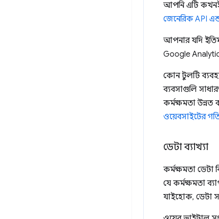
আপনি এটি কখনই
জেনেরিক API এন্ড
আপনার যদি ইতিমধ্
Google Analytics
কোন টুলটি ব্যবহা
ব্যবসাগুলি সাধা
কর্মক্ষমতা উন্নত
ওয়েবসাইটের গত
ডেটা ব্যাখ্যা
কর্মক্ষমতা ডেটা 
যে কর্মক্ষমতা ব্
যাইহোক, ডেটা সং
ওয়েব ভাইটাল সংক্