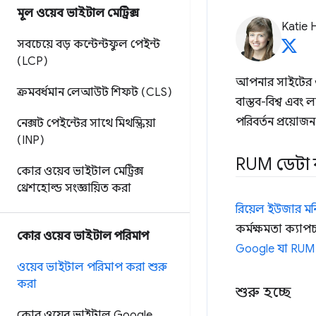
মূল ওয়েব ভাইটাল মেট্রিক্স
Katie 
সবচেয়ে বড় কন্টেন্টফুল পেইন্ট
(LCP)
আপনার সাইটের ওয়
ক্রমবর্ধমান লেআউট শিফট (CLS)
বাস্তব-বিশ্ব এবং
পরিবর্তন প্রয়োজন
নেক্সট পেইন্টের সাথে মিথস্ক্রিয়া
(INP)
RUM ডেটা 
কোর ওয়েব ভাইটাল মেট্রিক্স
থ্রেশহোল্ড সংজ্ঞায়িত করা
রিয়েল ইউজার মন
কর্মক্ষমতা ক্য
কোর ওয়েব ভাইটাল পরিমাপ
Google যা RUM 
ওয়েব ভাইটাল পরিমাপ করা শুরু
করা
শুরু হচ্ছে
কোর ওয়েব ভাইটাল Google