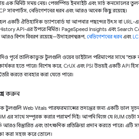
টি প্রায় এক মিনিট সময় নেয়। পেজস্পিড ইনসাইট এবং সার্চ কনসোলের 
CP সাবপার্টস, নেভিগেশনের ধরন এবং আরও অনেক কিছু রয়েছে।
হল একটি ঐতিহাসিক ড্যাশবোর্ড যা আপনার পছন্দের উৎস বা URL-এর
istory API-এর উপরে নির্মিত। PageSpeed ​​Insights এবং Search C
-এ আরও বিশদ বিবরণ রয়েছে—উদাহরণস্বরূপ,
নেভিগেশনের ধরন
এবং
LC
যদিও পূর্বে তালিকাভুক্ত টুলগুলি ওয়েব ভাইটাল পরিমাপের সাথে "শুরু 
েও কার্যকর হতে পারে। বিশেষ করে, CrUX এবং PSI উভয়ই একটি API হিস
িং তৈরি করতে ব্যবহার করা যেতে পারে।
্রহ করুন
ক টুলগুলি Web Vitals পারফরম্যান্সের তদন্তের জন্য একটি ভাল সূচনা
M এর সাথে সম্পূরক করার পরামর্শ দিই। আপনি নিজে যে RUM ডেটা স
কে আরও বিস্তারিত এবং তাৎক্ষণিক প্রতিক্রিয়া প্রদান করতে পারে। এটি স
ক্ষা করা সহজ করে তোলে।