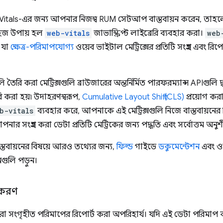
tals-এর জন্য আপনার নিজস্ব RUM সেটআপ বাস্তবায়ন করেন, তাহলে 
সহজ উপায় হল
web-vitals
জাভাস্ক্রিপ্ট লাইব্রেরি ব্যবহার করা।
web
 যা
ক্ষেত্র-পরিমাপযোগ্য
ওয়েব ভাইটাল মেট্রিক্সের প্রতিটি সংগ্রহ এবং 
তৈরি করা মেট্রিক্সগুলি ব্রাউজারের অন্তর্নির্মিত পারফরম্যান্স APIগুলি দ
 করা হয়৷ উদাহরণস্বরূপ,
Cumulative Layout Shift (CLS)
প্রয়োগ কর
b-vitals
ব্যবহার করে, আপনাকে এই মেট্রিক্সগুলি নিজে বাস্তবায়নের 
পনার সংগ্রহ করা ডেটা প্রতিটি মেট্রিকের জন্য পদ্ধতি এবং সর্বোত্তম অ
স্তবায়নের বিষয়ে আরও তথ্যের জন্য,
ফিল্ড
গাইডে
ডকুমেন্টেশন
এবং ওয
নগুলি পড়ুন।
তকরণ
বারা সংগৃহীত পরিমাপের রিপোর্ট করা অপরিহার্য। যদি এই ডেটা পরিমাপ করা