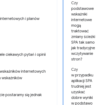
Czy
podstawowe
wskaźniki
internetowych i planów
internetowe
mogą
traktować
zmiany ścieżki
SPA tak samo
jak tradycyjne
wczytywanie
e ciekawych pytań i opinii
stron?
Czy
 wskaźników internetowych
w przypadku
h wskaźników
aplikacji SPA
trudniej jest
uzyskać
cie postaramy się jednak
dobre wyniki
w podstawo