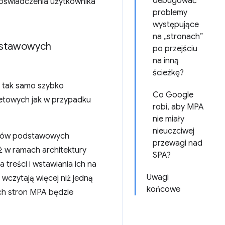
debugować
 doświadczenia użytkownika
problemy
występujące
na „stronach”
odstawowych
po przejściu
na inną
ścieżkę?
ę tak samo szybko
Co Google
etowych jak w przypadku
robi, aby MPA
nie miały
nieuczciwej
ogów podstawowych
przewagi nad
ż w ramach architektury
SPA?
treści i wstawiania ich na
Uwagi
wczytają więcej niż jedną
końcowe
ych stron MPA będzie