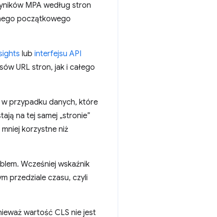
 wyników MPA według stron
nego początkowego
sights
lub
interfejsu API
ów URL stron, jak i całego
 w przypadku danych, które
ją na tej samej „stronie”
niej korzystne niż
oblem. Wcześniej wskaźnik
ym przedziale czasu, czyli
onieważ wartość CLS nie jest