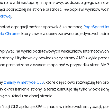
wu na wyniki następnej. Innymi słowy, podczas agregowania
ęci podręcznej na stronie płatności
nie
poprawi wyników wol
celowej
.
 metod agregacji możesz sprawdzić za pomocą
PageSpeed In
nia Chrome
, który zawiera oceny zarówno pojedynczych adres
 wpływać na wyniki podstawowych wskaźników internetowych
a strony. Użytkownicy odwiedzający strony AMP zwykle pozosta
 dane gromadzone z czasem mogą być w przypadku stron AMP m
śmy
zmiany w metryce CLS
, które częściowo rozwiązują ten pr
 okres istnienia strony, a teraz kumuluje się tylko w określon
ięcia układu na danej stronie.
inicji CLS aplikacje SPA są nadal w niekorzystnej sytuacji, p