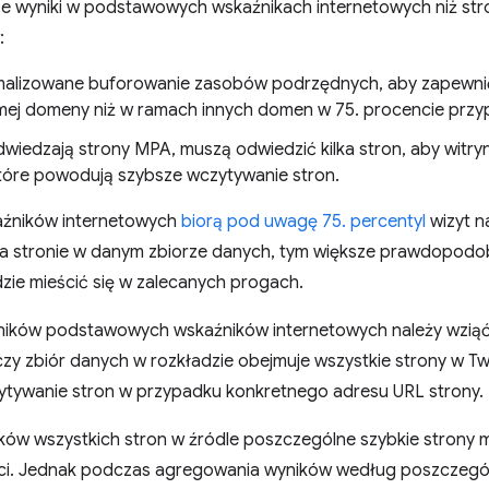
e wyniki w podstawowych wskaźnikach internetowych niż str
:
malizowane buforowanie zasobów podrzędnych, aby zapewni
amej domeny niż w ramach innych domen w 75. procencie prz
dwiedzają strony MPA, muszą odwiedzić kilka stron, aby witry
które powodują szybsze wczytywanie stron.
źników internetowych
biorą pod uwagę 75. percentyl
wizyt na
na stronie w danym zbiorze danych, tym większe prawdopodob
zie mieścić się w zalecanych progach.
ików podstawowych wskaźników internetowych należy wzią
zy zbiór danych w rozkładzie obejmuje wszystkie strony w Two
ytywanie stron w przypadku konkretnego adresu URL strony.
ów wszystkich stron w źródle poszczególne szybkie strony 
ści. Jednak podczas agregowania wyników według poszczególn