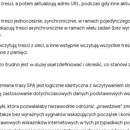
 treści, a potem aktualizują adres URL, podczas gdy inne aktu
 treści jednocześnie, synchronicznie, w ramach pojedynczego
kazują treści asynchronicznie w ramach wielu zadań (bez wy
.
zytują treści z sieci, a inne wstępnie wczytują wszystkie treś
ne z pamięci.
zo trudno jest
w dużej skali
zdefiniować i określić, co stanowi 
miana trasy SPA jest logicznie identyczna z wczytywaniem s
ię zastosowanie dotychczasowych danych podstawowych wsk
tyki, która pozwalałaby niezawodnie odróżnić „prawdziwe” zm
 także bez wyraźnych sygnałów wskazujących początek i konie
tawowych wskaźników internetowych w tych przypadkach p