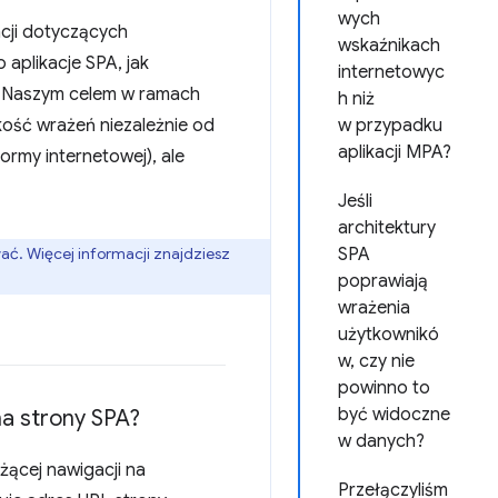
wych
cji dotyczących
wskaźnikach
aplikacje SPA, jak
internetowyc
. Naszym celem w ramach
h niż
kość wrażeń niezależnie od
w przypadku
aplikacji MPA?
ormy internetowej), ale
Jeśli
architektury
wać. Więcej informacji znajdziesz
SPA
poprawiają
wrażenia
użytkownikó
w, czy nie
powinno to
być widoczne
a strony SPA?
w danych?
żącej nawigacji na
Przełączyliśm