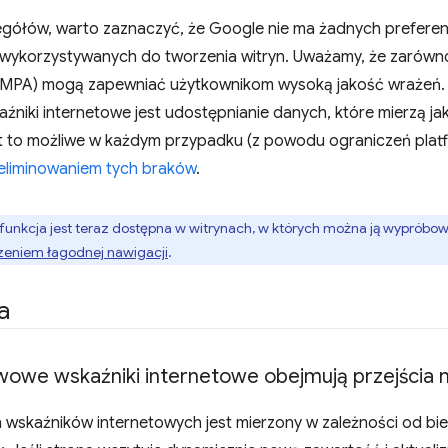
egółów, warto zaznaczyć, że Google nie ma żadnych preferen
i wykorzystywanych do tworzenia witryn. Uważamy, że zarówno 
we (MPA) mogą zapewniać użytkownikom wysoką jakość wrażeń
źniki internetowe jest udostępnianie danych, które mierzą ja
st to możliwe w każdym przypadku (z powodu ograniczeń platf
eliminowaniem tych braków
.
): funkcja jest teraz dostępna w witrynach, w których można ją wypróbo
eniem łagodnej nawigacji
.
a
wowe wskaźniki internetowe obejmują przejścia n
wskaźników internetowych jest mierzony w zależności od bie