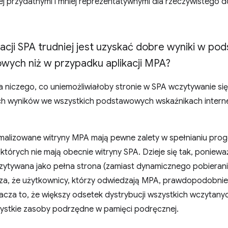
iej przydatnymi i mniej reprezentatywnymi dla rzeczywistego
acji SPA trudniej jest uzyskać dobre wyniki w p
wych niż w przypadku aplikacji MPA?
ra niczego, co uniemożliwiałoby stronie w SPA wczytywanie si
ych wyników we wszystkich podstawowych wskaźnikach intern
malizowane witryny MPA mają pewne zalety w spełnianiu pr
tórych nie mają obecnie witryny SPA. Dzieje się tak, poniewa
zytywana jako pełna strona (zamiast dynamicznego pobierania 
acza, że użytkownicy, którzy odwiedzają MPA, prawdopodobnie 
znacza to, że większy odsetek dystrybucji wszystkich wczytan
ystkie zasoby podrzędne w pamięci podręcznej.