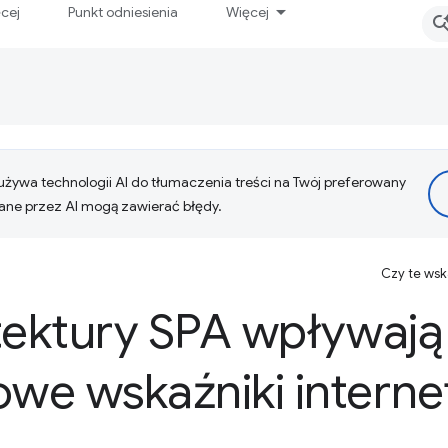
ęcej
Punkt odniesienia
Więcej
żywa technologii AI do tłumaczenia treści na Twój preferowany
ne przez AI mogą zawierać błędy.
Czy te ws
tektury SPA wpływają
we wskaźniki intern