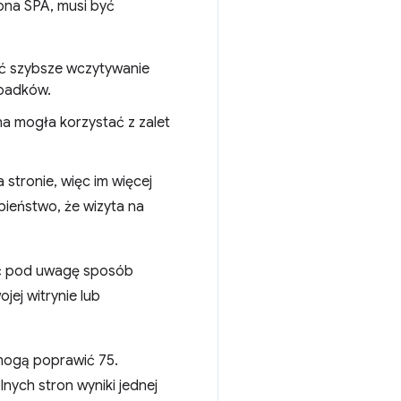
ona SPA, musi być
ć szybsze wczytywanie
ypadków.
na mogła korzystać z zalet
 stronie, więc im więcej
ieństwo, że wizyta na
ć pod uwagę sposób
jej witrynie lub
mogą poprawić 75.
ych stron wyniki jednej