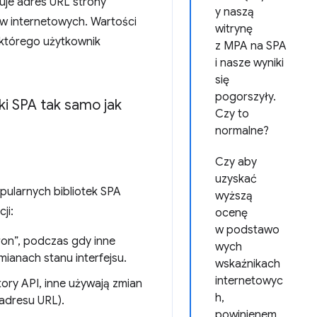
zuje adres URL strony
y naszą
w internetowych. Wartości
witrynę
 którego użytkownik
z MPA na SPA
i nasze wyniki
się
pogorszyły.
i SPA tak samo jak
Czy to
normalne?
Czy aby
uzyskać
ularnych bibliotek SPA
wyższą
ji:
ocenę
w podstawo
ron”, podczas gdy inne
wych
mianach stanu interfejsu.
wskaźnikach
internetowyc
tory API, inne używają zmian
h,
 adresu URL).
powinienem