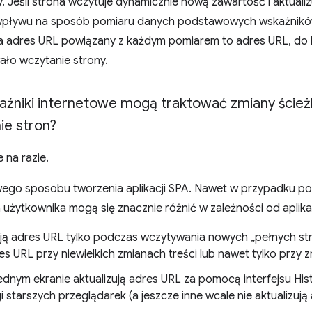
 Jeśli strona wczytuje dynamicznie nową zawartość i aktuali
 wpływu na sposób pomiaru danych podstawowych wskaźnikó
 a adres URL powiązany z każdym pomiarem to adres URL, do
ło wczytanie strony.
niki internetowe mogą traktować zmiany ścieżk
ie stron?
e na razie.
ego sposobu tworzenia aplikacji SPA. Nawet w przypadku pop
a użytkownika mogą się znacznie różnić w zależności od aplikac
ują adres URL tylko podczas wczytywania nowych „pełnych st
res URL przy niewielkich zmianach treści lub nawet tylko przy z
jednym ekranie aktualizują adres URL za pomocą interfejsu His
 starszych przeglądarek (a jeszcze inne wcale nie aktualizują