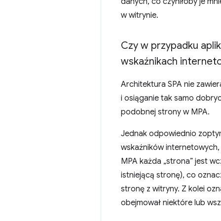
danych, co czyniłoby je mn
w witrynie.
Czy w przypadku aplik
wskaźnikach interneto
Architektura SPA nie zawie
i osiąganie tak samo dobr
podobnej strony w MPA.
Jednak odpowiednio zopty
wskaźników internetowych, k
MPA każda „strona” jest wc
istniejącą stronę), co ozn
stronę z witryny. Z kolei o
obejmował niektóre lub wsz