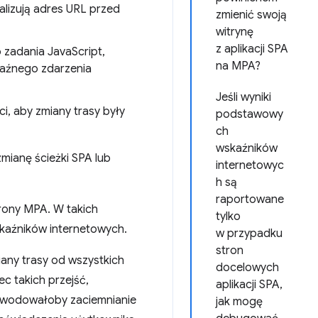
alizują adres URL przed
zmienić swoją
witrynę
z aplikacji SPA
 zadania JavaScript,
na MPA?
raźnego zdarzenia
Jeśli wyniki
ci, aby zmiany trasy były
podstawowy
ch
wskaźników
zmianę ścieżki SPA lub
internetowyc
h są
raportowane
trony MPA. W takich
tylko
aźników internetowych.
w przypadku
stron
iany trasy od wszystkich
docelowych
c takich przejść,
aplikacji SPA,
owodowałoby zaciemnianie
jak mogę