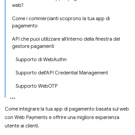
web?
Come i commercianti scoprono la tua app di
pagamento
API che puoi utilizzare all'interno della finestra del
gestore pagamenti
Supporto di WebAuthn
Supporto dell'API Credential Management
Supporto WebOTP
Come integrare la tua app di pagamento basata sul web
con Web Payments e offrire una migliore esperienza
utente ai clienti.