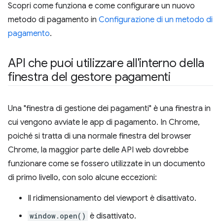
Scopri come funziona e come configurare un nuovo
metodo di pagamento in
Configurazione di un metodo di
pagamento
.
API che puoi utilizzare all'interno della
finestra del gestore pagamenti
Una "finestra di gestione dei pagamenti" è una finestra in
cui vengono avviate le app di pagamento. In Chrome,
poiché si tratta di una normale finestra del browser
Chrome, la maggior parte delle API web dovrebbe
funzionare come se fossero utilizzate in un documento
di primo livello, con solo alcune eccezioni:
Il ridimensionamento del viewport è disattivato.
window.open()
è disattivato.