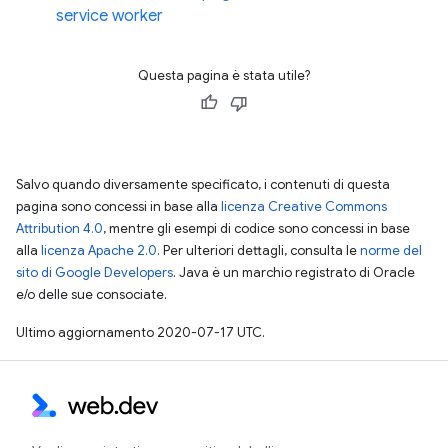
service worker
Questa pagina è stata utile?
Salvo quando diversamente specificato, i contenuti di questa
pagina sono concessi in base alla
licenza Creative Commons
Attribution 4.0
, mentre gli esempi di codice sono concessi in base
alla
licenza Apache 2.0
. Per ulteriori dettagli, consulta le
norme del
sito di Google Developers
. Java è un marchio registrato di Oracle
e/o delle sue consociate.
Ultimo aggiornamento 2020-07-17 UTC.