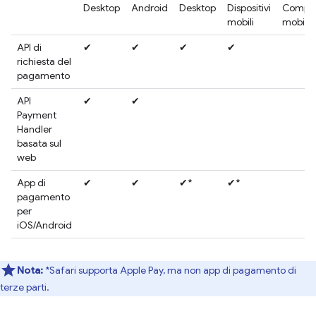
Desktop
Android
Desktop
Dispositivi
Compute
mobili
mobili
API di
✔
✔
✔
✔
richiesta del
pagamento
API
✔
✔
Payment
Handler
basata sul
web
App di
✔
✔
✔*
✔*
pagamento
per
iOS/Android
Nota:
*Safari supporta Apple Pay, ma non app di pagamento di
terze parti.