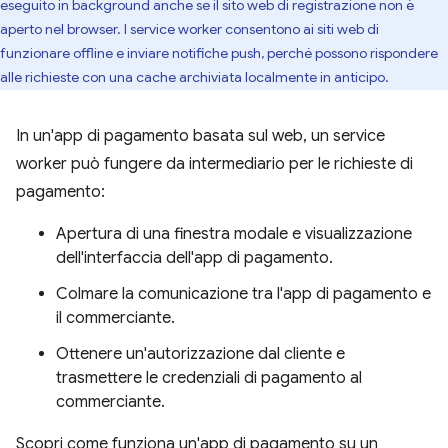
eseguito in background anche se il sito web di registrazione non è
aperto nel browser. I service worker consentono ai siti web di
funzionare offline e inviare notifiche push, perché possono rispondere
alle richieste con una cache archiviata localmente in anticipo.
In un'app di pagamento basata sul web, un service
worker può fungere da intermediario per le richieste di
pagamento:
Apertura di una finestra modale e visualizzazione
dell'interfaccia dell'app di pagamento.
Colmare la comunicazione tra l'app di pagamento e
il commerciante.
Ottenere un'autorizzazione dal cliente e
trasmettere le credenziali di pagamento al
commerciante.
Scopri come funziona un'app di pagamento su un