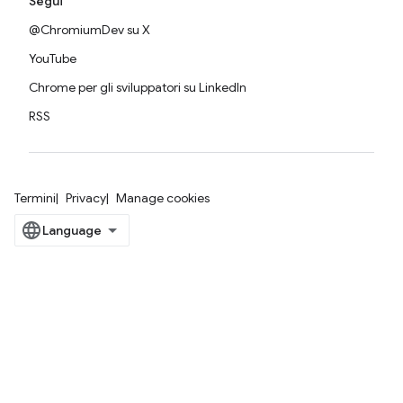
Segui
@ChromiumDev su X
YouTube
Chrome per gli sviluppatori su LinkedIn
RSS
Termini
Privacy
Manage cookies