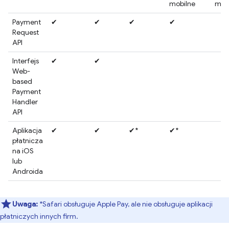
mobilne
mob
Payment
✔
✔
✔
✔
Request
API
Interfejs
✔
✔
Web-
based
Payment
Handler
API
Aplikacja
✔
✔
✔*
✔*
płatnicza
na iOS
lub
Androida
Uwaga:
*Safari obsługuje Apple Pay, ale nie obsługuje aplikacji
płatniczych innych firm.