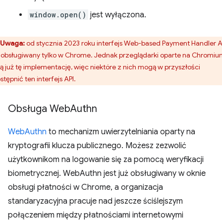
window.open()
jest wyłączona.
Uwaga:
od stycznia 2023 roku interfejs Web-based Payment Handler A
t obsługiwany tylko w Chrome. Jednak przeglądarki oparte na Chromi
ą już tę implementację, więc niektóre z nich mogą w przyszłości
stępnić ten interfejs API.
Obsługa Web
Authn
WebAuthn
to mechanizm uwierzytelniania oparty na
kryptografii klucza publicznego. Możesz zezwolić
użytkownikom na logowanie się za pomocą weryfikacji
biometrycznej. WebAuthn jest już obsługiwany w oknie
obsługi płatności w Chrome, a organizacja
standaryzacyjna pracuje nad jeszcze ściślejszym
połączeniem między płatnościami internetowymi