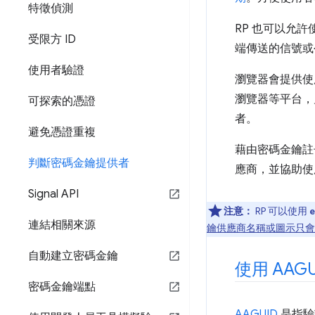
特徵偵測
RP 也可以允
受限方 ID
端傳送的信號或
使用者驗證
瀏覽器會提供使用
瀏覽器等平台，
可探索的憑證
者。
避免憑證重複
藉由密碼金鑰註冊
判斷密碼金鑰提供者
應商，並協助使
Signal API
注意：
RP 可以使用
e
連結相關來源
鑰供應商名稱或圖示只會
自動建立密碼金鑰
使用 AA
密碼金鑰端點
AAGUID
是指驗