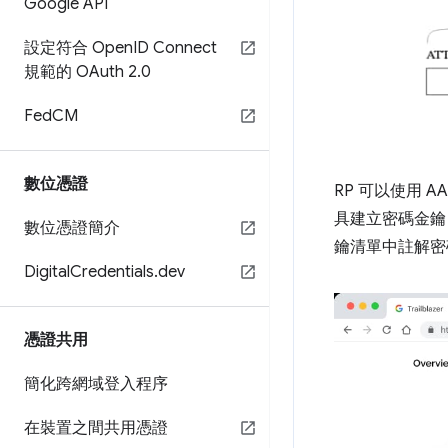
Google API
設定符合 Open
ID Connect
規範的 OAuth 2
.
0
Fed
CM
數位憑證
RP 可以使用 A
具建立密碼金鑰
數位憑證簡介
鑰清單中註解密
Digital
Credentials
.
dev
憑證共用
簡化跨網域登入程序
在裝置之間共用憑證