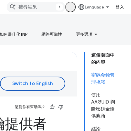
/
登入
如何最佳化 INP
網路可靠性
更多選項
這個頁面中
的內容
密碼金鑰管
理挑戰
使用
AAGUID 判
這對你有幫助嗎？
斷密碼金鑰
供應商
金鑰提供者
結論