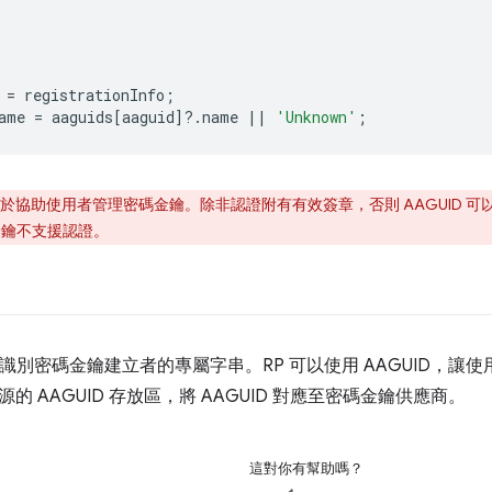
=
registrationInfo
;
ame
=
aaguids
[
aaguid
]
?
.
name
||
'Unknown'
;
僅用於協助使用者管理密碼金鑰。除非認證附有有效簽章，否則 AAGUID 可以修改或
碼金鑰不支援認證。
用來識別密碼金鑰建立者的專屬字串。RP 可以使用 AAGUID，
的 AAGUID 存放區，將 AAGUID 對應至密碼金鑰供應商。
這對你有幫助嗎？