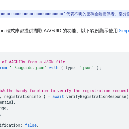
代表不明的密碼金鑰提供者。部分密碼
-0000-0000-0000-000000000000"
uthn 程式庫都提供擷取 AAGUID 的功能。以下範例顯示使用
Sim
 of AAGUIDs from a JSON file
rom
'./aaguids.json'
with
{
type
:
'json'
};
bAuthn handy function to verify the registration request
,
registrationInfo
}
=
await
verifyRegistrationResponse
(
ential
,
nge
,
,
ification
:
false
,