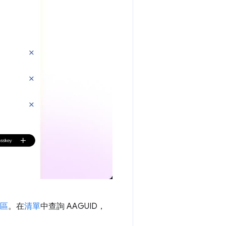
放區
。在
清單
中查詢 AAGUID，