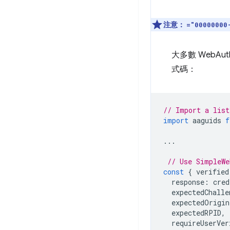
注意：
="00000000
大多數 WebA
式碼：
// Import a list
import
aaguids
f
...
// Use SimpleWe
const
{
verified
response
:
cred
expectedChalle
expectedOrigin
expectedRPID
,
requireUserVer