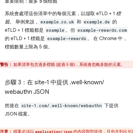
重要限制：最多 5 個標籤
系統會處理這份清單中的每個元素，以擷取 eTLD + 1
標
籤
。 舉例來說，
example.co.uk
和
example.de
的
eTLD + 1 標籤都是
example
。但
example-rewards.com
的 eTLD + 1 標籤是
example-rewards
。 在 Chrome 中，
標籤數量上限為 5 個。
警告：
如果清單包含過多標籤 (超過 5 個)，系統會忽略多餘的元素。
步驟 3：在 site-1 中提供
.
well-known
/
webauthn JSON
然後在
site-1.com/.well-known/webauthn
下提供
JSON 檔案。
注意：
檔案必須以
的內容類型提供，且包含列出允
application/json