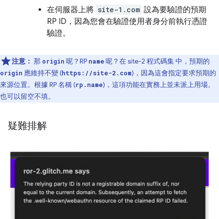
在伺服器上將
site-1.com
設為要驗證的預期
RP ID，因為您會在驗證使用者身分前執行憑證
驗證。
注意：
那
呢？RP
呢？在 site-2 程式碼集 中，預期的
origin
name
應維持不變 (
)，因為這會指定要求預期的
origin
https://site-2.com
來源位置。根據 RP 名稱 (
)，這項功能在實務上並未派上用場。
rp.name
也可以留空不填。
疑難排解