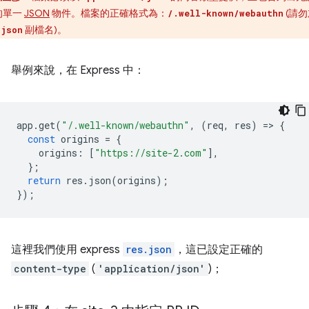
的單一
JSON
物件。檔案的正確格式為：
(請勿
/.well-known/webauthn
副檔名)。
.json
舉例來說，在 Express 中：
app
.
get
(
"/.well-known/webauthn"
,
(
req
,
res
)
=
>
{
const
origins
=
{
origins
:
[
"https://site-2.com"
],
};
return
res
.
json
(
origins
);
});
這裡我們使用 express
res.json
，這已設定正確的
content-type
(
'application/json'
)；