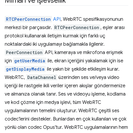
Mimari ve işlevsellik
RTCPeerConnection
API
, WebRTC spesifikasyonunun
merkezi bir parçasıdır.
RTCPeerConnection
, eşler arası
protokol kullanarak iletişim kurmak için farklı uç
noktalardaki iki uygulamayı bağlamakla ilgilenir.
PeerConnection
API, kameraya ve mikrofona erişmek
için
getUserMedia
ile, ekran içeriğini yakalamak için ise
getDisplayMedia
ile yakın bir şekilde etkileşim kurar.
WebRTC,
DataChannel
üzerinden ses ve/veya video
içeriği ile rastgele ikili veriler içeren akışlar göndermenize
ve almanıza olanak tanır. Ses ve videoyu işleme, kodlama
ve kod çözme için medya işlevi, tüm WebRTC
uygulamalarının temelini oluşturur. WebRTC çeşitli ses
codec'lerini destekler. Bunlardan en çok kullanılan ve çok
yönlü olan codec Opus'tur. WebRTC uygulamalarının hem