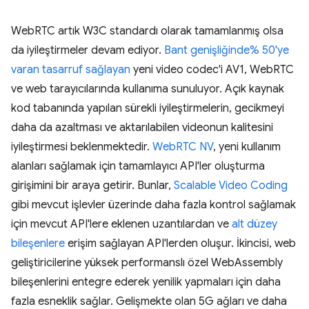
WebRTC artık W3C standardı olarak tamamlanmış olsa
da iyileştirmeler devam ediyor.
Bant genişliğinde% 50'ye
varan tasarruf sağlayan
yeni video codec'i AV1, WebRTC
ve web tarayıcılarında kullanıma sunuluyor. Açık kaynak
kod tabanında yapılan sürekli iyileştirmelerin, gecikmeyi
daha da azaltması ve aktarılabilen videonun kalitesini
iyileştirmesi beklenmektedir.
WebRTC NV
, yeni kullanım
alanları sağlamak için tamamlayıcı API'ler oluşturma
girişimini bir araya getirir. Bunlar,
Scalable Video Coding
gibi mevcut işlevler üzerinde daha fazla kontrol sağlamak
için mevcut API'lere eklenen uzantılardan ve
alt düzey
bileşenlere
erişim sağlayan API'lerden oluşur. İkincisi, web
geliştiricilerine yüksek performanslı özel WebAssembly
bileşenlerini entegre ederek yenilik yapmaları için daha
fazla esneklik sağlar. Gelişmekte olan 5G ağları ve daha