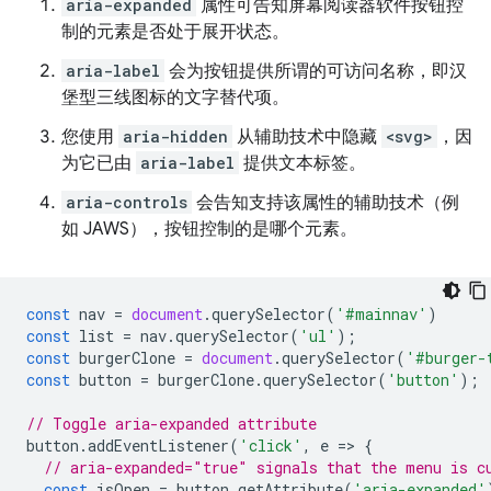
aria-expanded
属性可告知屏幕阅读器软件按钮控
制的元素是否处于展开状态。
aria-label
会为按钮提供所谓的可访问名称，即汉
堡型三线图标的文字替代项。
您使用
aria-hidden
从辅助技术中隐藏
<svg>
，因
为它已由
aria-label
提供文本标签。
aria-controls
会告知支持该属性的辅助技术（例
如 JAWS），按钮控制的是哪个元素。
const
nav
=
document
.
querySelector
(
'#mainnav'
)
const
list
=
nav
.
querySelector
(
'ul'
);
const
burgerClone
=
document
.
querySelector
(
'#burger-
const
button
=
burgerClone
.
querySelector
(
'button'
);
// Toggle aria-expanded attribute
button
.
addEventListener
(
'click'
,
e
=
>
{
// aria-expanded="true" signals that the menu is c
const
isOpen
=
button
.
getAttribute
(
'aria-expanded'