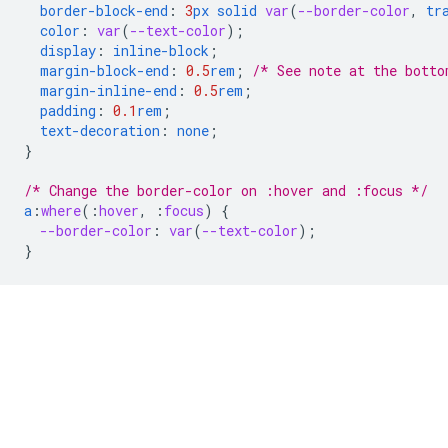
border-block-end
:
3
px
solid
var
(
--border-color
,
tr
color
:
var
(
--text-color
);
display
:
inline-block
;
margin-block-end
:
0.5
rem
;
/* See note at the botto
margin-inline-end
:
0.5
rem
;
padding
:
0.1
rem
;
text-decoration
:
none
;
}
/* Change the border-color on :hover and :focus */
a
:
where
(
:
hover
,
:
focus
)
{
--border-color
:
var
(
--text-color
);
}