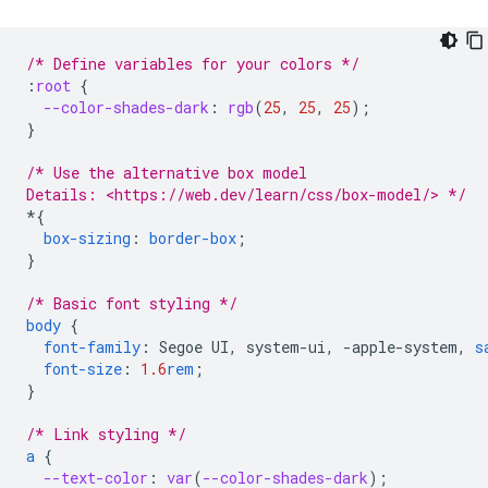
/* Define variables for your colors */
:
root
{
--color-shades-dark
:
rgb
(
25
,
25
,
25
);
}
/* Use the alternative box model
Details: <https://web.dev/learn/css/box-model/> */
*
{
box-sizing
:
border-box
;
}
/* Basic font styling */
body
{
font-family
:
Segoe
UI
,
system-ui
,
-
apple-system
,
s
font-size
:
1.6
rem
;
}
/* Link styling */
a
{
--text-color
:
var
(
--color-shades-dark
);