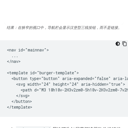
结果：在狭窄的视口中，导航栏会显示汉堡型三线按钮，而不是链接。
<nav id="mainnav">

  ...

</nav>

<template id="burger-template">

  <button type="button" aria-expanded="false" aria-l
    <svg width="24" height="24" aria-hidden="true">

      <path d="M3 18h18v-2H3v2zm0-5h18v-2H3v2zm0-7v2h
    </svg>

  </button>
