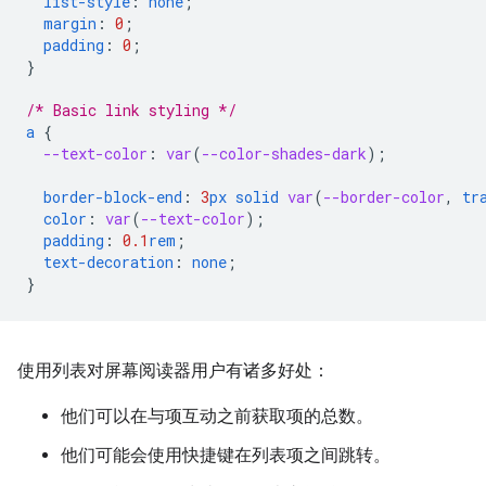
list-style
:
none
;
margin
:
0
;
padding
:
0
;
}
/* Basic link styling */
a
{
--text-color
:
var
(
--color-shades-dark
);
border-block-end
:
3
px
solid
var
(
--border-color
,
tr
color
:
var
(
--text-color
);
padding
:
0.1
rem
;
text-decoration
:
none
;
}
使用列表对屏幕阅读器用户有诸多好处：
他们可以在与项互动之前获取项的总数。
他们可能会使用快捷键在列表项之间跳转。