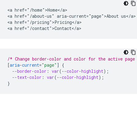
<a href="/home">Home</a>

<a href="/about-us" aria-current="page">About us</a>

<a href="/pricing">Pricing</a>

/* Change border-color and color for the active page
[
aria-current
=
"page"
]
{
--border-color
:
var
(
--color-highlight
);
--text-color
:
var
(
--color-highlight
);
}