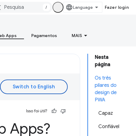
/
Fazer login
Web Apps
Pagamentos
MAIS
Nesta
página
Os três
pilares do
design de
PWA
Isso foi útil?
Capaz
eb Apps?
Confiável