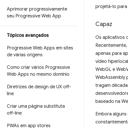
projetá-lo para 
Aprimorar progressivamente
seu Progressive Web App
Capaz
Tópicos avançados
Os aplicativos
Recentemente, 
Progressive Web Apps em sites
apenas para app
de várias origens
vídeo hiperloca
Como criar vários Progressive
WebGL e WebVR 
Web Apps no mesmo domínio
WebAssembly pe
tragam décadas
Diretrizes de design de UX off-
desenvolvedore
line
baseado na We
Criar uma página substituta
off-line
Embora alguns 
constantemente
PWAs em app stores