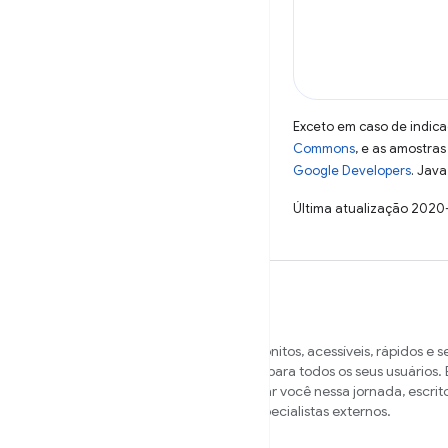
Exceto em caso de indica
Commons
, e as amostra
Google Developers
. Java
Última atualização 2020
Queremos ajudar você a criar sites bonitos, acessíveis, rápidos e 
funcionem em vários navegadores e para todos os seus usuários. E
nossa central de conteúdo para ajudar você nessa jornada, escrit
membros da equipe do Chrome e especialistas externos.