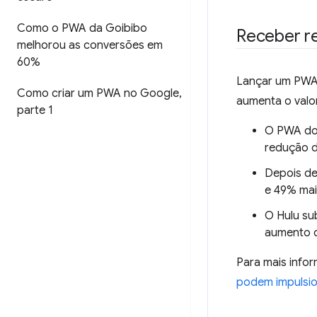
Como o PWA da Goibibo
Receber r
melhorou as conversões em
60%
Lançar um PWA 
Como criar um PWA no Google
,
aumenta o valo
parte 1
O PWA do 
redução d
Depois de
e 49% mais
O Hulu su
aumento d
Para mais info
podem impulsio