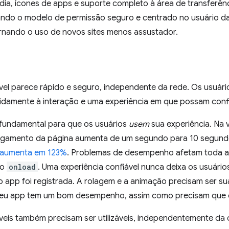
ídia, ícones de apps e suporte completo à área de transferê
ando o modelo de permissão seguro e centrado no usuário 
rnando o uso de novos sites menos assustador.
el parece rápido e seguro, independente da rede. Os usuár
damente à interação e uma experiência em que possam confi
 fundamental para que os usuários
usem
sua experiência. Na 
gamento da página aumenta de um segundo para 10 segundo
aumenta em 123%
. Problemas de desempenho afetam toda a 
to
onload
. Uma experiência confiável nunca deixa os usuári
 app foi registrada. A rolagem e a animação precisam ser su
eu app tem um bom desempenho, assim como precisam que e
veis também precisam ser utilizáveis, independentemente da