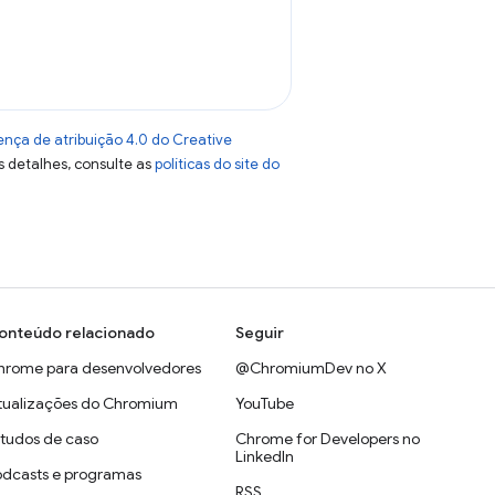
ença de atribuição 4.0 do Creative
s detalhes, consulte as
políticas do site do
onteúdo relacionado
Seguir
hrome para desenvolvedores
@ChromiumDev no X
tualizações do Chromium
YouTube
studos de caso
Chrome for Developers no
LinkedIn
odcasts e programas
RSS