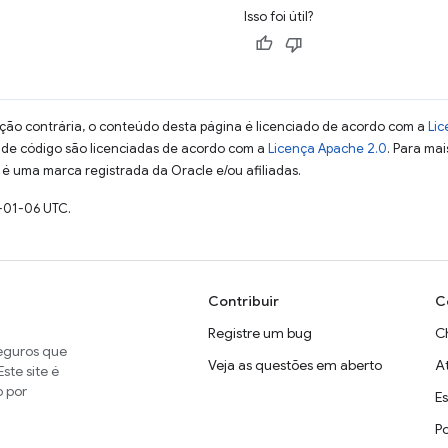
Isso foi útil?
ção contrária, o conteúdo desta página é licenciado de acordo com a
Lic
s de código são licenciadas de acordo com a
Licença Apache 2.0
. Para mai
 é uma marca registrada da Oracle e/ou afiliadas.
-01-06 UTC.
Contribuir
C
Registre um bug
C
seguros que
Veja as questões em aberto
A
ste site é
o por
E
P