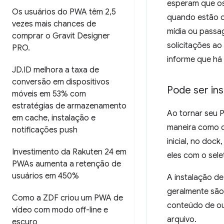
esperam que os
Os usuários do PWA têm 2
,
5
quando estão o
vezes mais chances de
mídia ou passag
comprar o Gravit Designer
solicitações ao
PRO
.
informe que há 
JD
.
ID melhora a taxa de
conversão em dispositivos
Pode ser ins
móveis em 53% com
estratégias de armazenamento
Ao tornar seu P
em cache
,
instalação e
maneira como o
notificações push
inicial, no doc
Investimento da Rakuten 24 em
eles com o sel
PWAs aumenta a retenção de
usuários em 450%
A instalação de
geralmente são
Como a ZDF criou um PWA de
conteúdo de ou
vídeo com modo off-line e
arquivo.
escuro