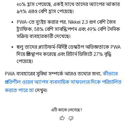
২০% হ্রাস পেয়েছে, একই সাথে তাদের অ্যাপের আকার
৯৭% এরও বেশি হ্রাস পেয়েছে।
PWA-তে স্যুইচ করার পর, Nikkei 2.3 গুণ বেশি জৈব
ট্র্যাফিক, 58% বেশি সাবস্ক্রিপশন এবং 49% বেশি দৈনিক
সক্রিয় ব্যবহারকারী দেখেছে।
হুলু তাদের প্ল্যাটফর্ম-নির্দিষ্ট ডেস্কটপ অভিজ্ঞতাকে PWA
দিয়ে প্রতিস্থাপন করেছে এবং রিটার্ন ভিজিটে 27% বৃদ্ধি
পেয়েছে।
PWA ব্যবহারের সুবিধা সম্পর্কে আরও তথ্যের জন্য,
কীভাবে
প্রগতিশীল ওয়েব অ্যাপস ব্যবসায়িক সাফল্যের দিকে পরিচালিত
করতে পারে তা
দেখুন।
এটি কাজে লেগেছে?