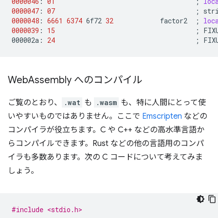
0000046
:
01
;
loc
0000047
:
07
;
str
0000048
:
6661
6374
6f72
32
factor2
;
loc
0000039
:
15
;
FIX
000002a:
24
;
FIX
Web
Assembly へのコンパイル
ご覧のとおり、
.wat
も
.wasm
も、特に人間にとって使
いやすいものではありません。ここで
Emscripten
などの
コンパイラが役立ちます。C や C++ などの高水準言語か
らコンパイルできます。Rust などの他の言語用のコンパ
イラも多数あります。次の C コードについて考えてみま
しょう。
#include <stdio.h>