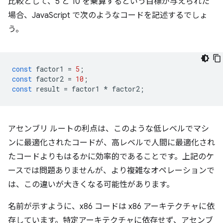
比較として、5 と 10 を乗算するという目標が与えられた
場合、JavaScript で次のようなコードを記述するでしょ
う。
const
factor1
=
5
;
const
factor2
=
10
;
const
result
=
factor1
*
factor2
;
アセンブリ ルートの利点は、このような低レベルでマシ
ンに最適化されたコードが、高レベルで人間に最適化され
たコードよりもはるかに効率的であることです。上記のケ
ースでは問題ありませんが、より複雑なオペレーションで
は、この違いが大きくなる可能性があります。
名前が示すように、x86 コードは x86 アーキテクチャに依
存しています。特定アーキテクチャに依存せず、アセンブ