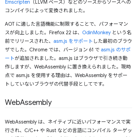
Emscripten
（LLVM ベース）などのソースからソースへの
コンパイラによって変換されました。
AOT に適した言語機能に制限することで、パフォーマン
スが向上しました。Firefox 22 は、
OdinMonkey
という名
前でリリースされた、
asm.js をサポート
した最初のブラウ
ザでした。Chrome では、バージョン 61 で
asm.js のサポ
ート
が追加されました。asm.js はブラウザで引き続き動
作しますが、WebAssembly に置き換えられました。現時
点で asm.js を使用する理由は、WebAssembly をサポー
トしていないブラウザの代替手段としてです。
Web
Assembly
WebAssembly は、ネイティブに近いパフォーマンスで実
行され、C/C++ や Rust などの言語にコンパイル ターゲッ