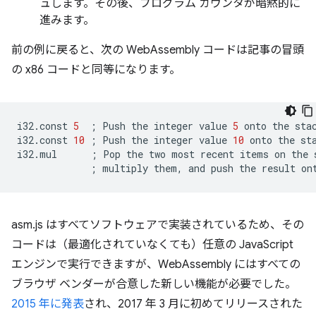
ュします。その後、プログラム カウンタが暗黙的に
進みます。
前の例に戻ると、次の WebAssembly コードは記事の冒頭
の x86 コードと同等になります。
i32.const
5
;
Push
the
integer
value
5
onto
the
stac
i32.const
10
;
Push
the
integer
value
10
onto
the
sta
i32.mul
;
Pop
the
two
most
recent
items
on
the
;
multiply
them,
and
push
the
result
on
asm.js はすべてソフトウェアで実装されているため、その
コードは（最適化されていなくても）任意の JavaScript
エンジンで実行できますが、WebAssembly にはすべての
ブラウザ ベンダーが合意した新しい機能が必要でした。
2015 年に発表
され、2017 年 3 月に初めてリリースされた