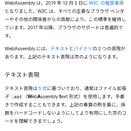
WebAssembly は、2019 年 12 月 5 日に
W3C の推奨事項
となりました。W3C は、すべての主要なブラウザ ベンダ
ーやその他の関係者からの貢献により、この標準を維持し
ています。2017 年以降、ブラウザのサポートは普遍的で
す。
WebAssembly には、
テキスト
と
バイナリ
の 2 つの表現が
あります。上記のテキスト表現は次のようになります。
テキスト表現
テキスト表現は
S 式
に基づいており、通常はファイル拡張
子
.wat
（
W
eb
A
ssembly
t
ext 形式）を使用します。手書
きで作成することもできます。上記の乗算の例を基に、係
数をハードコードしないようにしてより有用にした次のコ
ードを理解できるでしょう。