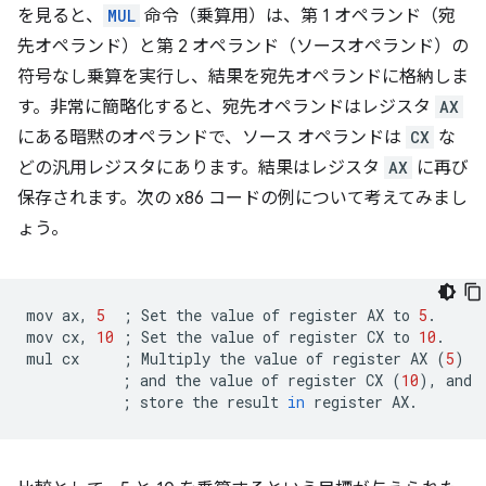
を見ると、
MUL
命令（乗算用）は、第 1 オペランド（宛
先オペランド）と第 2 オペランド（ソースオペランド）の
符号なし乗算を実行し、結果を宛先オペランドに格納しま
す。
非常に簡略化すると、宛先オペランドはレジスタ
AX
にある暗黙のオペランドで、ソース オペランドは
CX
な
どの汎用レジスタにあります。結果はレジスタ
AX
に再び
保存されます。次の x86 コードの例について考えてみまし
ょう。
mov
ax,
5
;
Set
the
value
of
register
AX
to
5
.

mov
cx,
10
;
Set
the
value
of
register
CX
to
10
.

mul
cx
;
Multiply
the
value
of
register
AX
(
5
)
;
and
the
value
of
register
CX
(
10
)
,
;
store
the
result
in
register