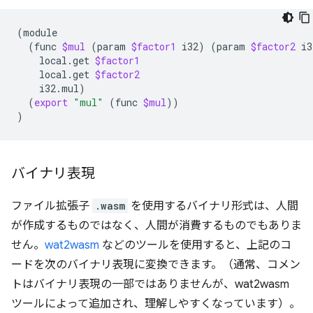
(
(
func
$mul
(
param
$factor1
i32
)
(
param
$factor2
i3
local.get
$factor1
local.get
$factor2
i32.mul
)
(
export
"mul"
(
func
$mul
))
)
バイナリ表現
ファイル拡張子
.wasm
を使用するバイナリ形式は、人間
が作成するものではなく、人間が消費するものでもありま
せん。
wat2wasm
などのツールを使用すると、上記のコ
ードを次のバイナリ表現に変換できます。（通常、コメン
トはバイナリ表現の一部ではありませんが、wat2wasm
ツールによって追加され、理解しやすくなっています）。