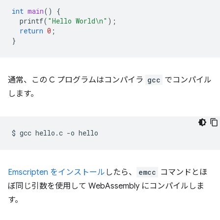
int
main
()
{
printf
(
"Hello World
\n
"
);
return
0
;
}
通常、この C プログラムはコンパイラ
gcc
でコンパイル
します。
$
gcc
hello.c
-o
Emscripten をインストール
したら、
emcc
コマンドとほ
ぼ同じ引数を使用して WebAssembly にコンパイルしま
す。