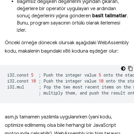
Bağımsız değişken değerlerini yığından çıkaran,
değerlere bir operatör uygulayan ve ardından
sonuç değerlerini yığına gönderen
basit talimatlar
.
Bunu, program sayacının örtülü olarak ilerlemesi
izler.
Önceki örneğe dönecek olursak aşağıdaki WebAssembly
kodu, makalenin başındaki x86 koduna eşdeğer olur:
i32.const
5
;
Push
the
integer
value
5
onto
the
stac
i32.const
10
;
Push
the
integer
value
10
onto
the
sta
i32.mul
;
Pop
the
two
most
recent
items
on
the
;
multiply
them,
and
push
the
result
on
asm.js tamamen yazılımla uygulanırken (yani kodu,
optimize edilmemiş olsa bile herhangi bir JavaScript
motorunda çalışabilir), WebAssembly için tüm tarayıcı