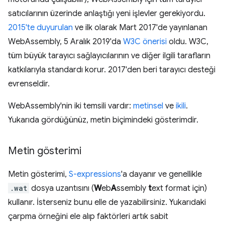
satıcılarının üzerinde anlaştığı yeni işlevler gerekiyordu.
2015'te duyurulan
ve ilk olarak Mart 2017'de yayınlanan
WebAssembly, 5 Aralık 2019'da
W3C önerisi
oldu. W3C,
tüm büyük tarayıcı sağlayıcılarının ve diğer ilgili tarafların
katkılarıyla standardı korur. 2017'den beri tarayıcı desteği
evrenseldir.
WebAssembly'nin iki temsili vardır:
metinsel
ve
ikili
.
Yukarıda gördüğünüz, metin biçimindeki gösterimdir.
Metin gösterimi
Metin gösterimi,
S-expressions
'a dayanır ve genellikle
.wat
dosya uzantısını (
W
eb
A
ssembly
t
ext format için)
kullanır. İsterseniz bunu elle de yazabilirsiniz. Yukarıdaki
çarpma örneğini ele alıp faktörleri artık sabit