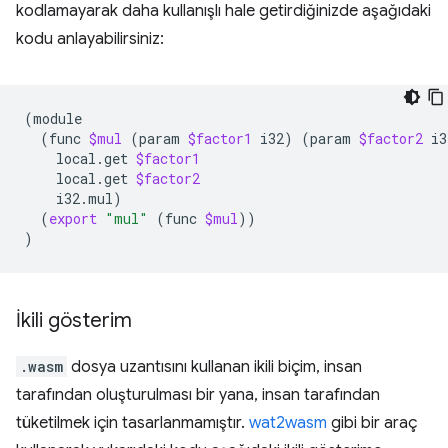
kodlamayarak daha kullanışlı hale getirdiğinizde aşağıdaki
kodu anlayabilirsiniz:
(
(
func
$mul
(
param
$factor1
i32
)
(
param
$factor2
i3
local.get
$factor1
local.get
$factor2
i32.mul
)
(
export
"mul"
(
func
$mul
))
)
İkili gösterim
.wasm
dosya uzantısını kullanan ikili biçim, insan
tarafından oluşturulması bir yana, insan tarafından
tüketilmek için tasarlanmamıştır.
wat2wasm
gibi bir araç