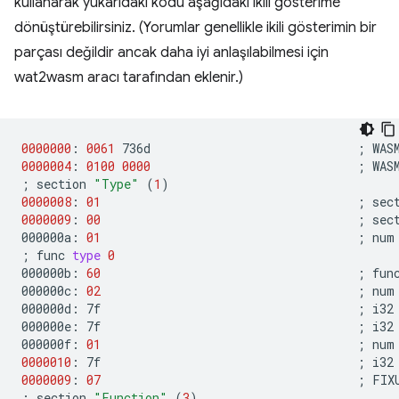
kullanarak yukarıdaki kodu aşağıdaki ikili gösterime
dönüştürebilirsiniz. (Yorumlar genellikle ikili gösterimin bir
parçası değildir ancak daha iyi anlaşılabilmesi için
wat2wasm aracı tarafından eklenir.)
0000000
:
0061
736d
;
0000004
:
0100
0000
;
;
section
"Type"
(
1
)
0000008
:
01
;
sec
0000009
:
00
;
sec
000000a:
01
;
num
;
func
type
0
000000b:
60
;
func
000000c:
02
;
num
000000d:
7f
;
i32

000000e:
7f
;
i32

000000f:
01
;
num
0000010
:
7f
;
0000009
:
07
;
FIX
;
section
"Function"
(
3
)