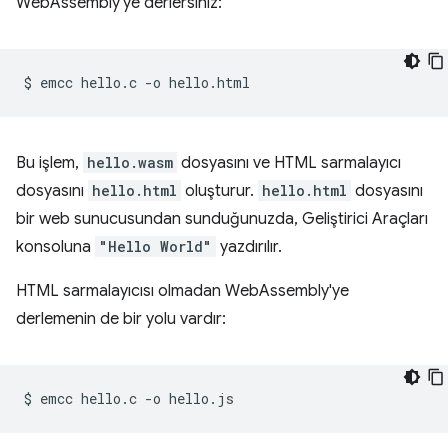
WebAssembly'ye derlersiniz:
$
emcc
hello.c
-o
Bu işlem,
hello.wasm
dosyasını ve HTML sarmalayıcı
dosyasını
hello.html
oluşturur.
hello.html
dosyasını
bir web sunucusundan sunduğunuzda, Geliştirici Araçları
konsoluna
"Hello World"
yazdırılır.
HTML sarmalayıcısı olmadan WebAssembly'ye
derlemenin de bir yolu vardır:
$
emcc
hello.c
-o