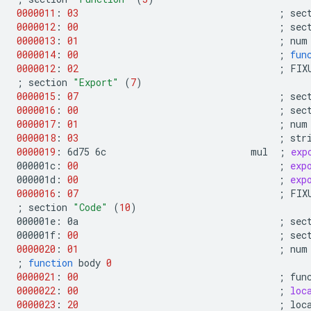
0000011
:
03
;
sec
0000012
:
00
;
sec
0000013
:
01
;
num
0000014
:
00
;
fun
0000012
:
02
;
FIX
;
section
"Export"
(
7
)
0000015
:
07
;
sec
0000016
:
00
;
sec
0000017
:
01
;
num
0000018
:
03
;
str
0000019
:
6d75
6c
mul
;
exp
000001c:
00
;
exp
000001d:
00
;
exp
0000016
:
07
;
FIX
;
section
"Code"
(
10
)
000001e:
0a
;
sec
000001f:
00
;
sec
0000020
:
01
;
num
;
function
body
0
0000021
:
00
;
fun
0000022
:
00
;
loc
0000023
:
20
;