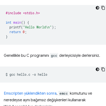
#include <stdio.h>
int
main
()
{
printf
(
"Hello World
\n
"
);
return
0
;
}
Genellikle bu C programını
gcc
derleyicisiyle derlersiniz.
$
gcc
hello.c
-o
Emscripten yüklendikten sonra
,
emcc
komutunu ve
neredeyse aynı bağımsız değişkenleri kullanarak