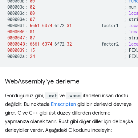
000003b:
00
;
fun
000003c:
02
;
num
000003d:
00
;
loc
000003e:
07
;
str
000003f:
6661
6374
6f72
31
factor1
;
loc
0000046
:
01
;
loc
0000047
:
07
;
str
0000048
:
6661
6374
6f72
32
factor2
;
loc
0000039
:
15
;
FIX
000002a:
24
;
FIX
Web
Assembly'ye derleme
Gördüğünüz gibi,
.wat
ve
.wasm
ifadeleri insan dostu
değildir. Bu noktada
Emscripten
gibi bir derleyici devreye
girer. C ve C++ gibi üst düzey dillerden derleme
yapmanıza olanak tanır. Rust gibi diğer diller için de başka
derleyiciler vardır. Aşağıdaki C kodunu inceleyin: