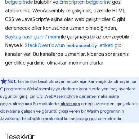
belgelerinde
bulabilir ve
Emscripten belgelerine
göz
atabilirsiniz. WebAssembly ile çalışmak, özellikle HTML,
CSS ve JavaScript'e aşina olan web geliştiriciler C gibi
derlenecek diller konusunda uzman olmadığından,
Baykuş nasıl çizilir? memi
ile çalışmaya biraz benzeyebilir.
Neyse ki
StackOverflow'un
webassembly
etiketi
gibi
kanallar var. Bu kanallarda uzmanlar, kibarca sorarsanız
genellikle yardımcı olmaktan memnun olurlar.
Not:
Tamamen basit olmayan ancak aşırı karmaşık da olmayan bir
C programını WebAssembly'ye derleme konusunda yeni başlayanlara
uygun bir giriş için
C'yi WebAssembly'ye derleme
makalesine
geçin.
Bu makalede,
örneği üzerinden, giriş olarak
mkbitmap
mkbitmap
dosyalarla çalışan ve görüntü çıkışı veren bir Wasm programının
JavaScript'te kitaplık olarak nasıl kullanılacağı gösterilmektedir.
Teşekkür