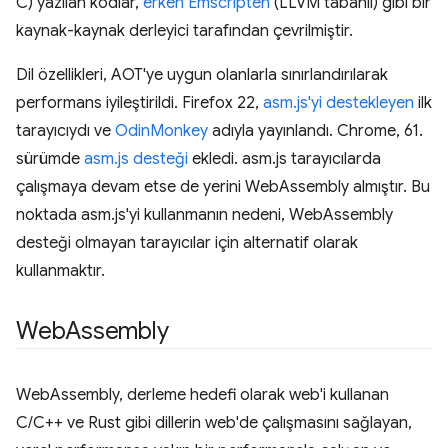
C) yazılan kodlar,
erken Emscripten
(LLVM tabanlı) gibi bir
kaynak-kaynak derleyici tarafından çevrilmiştir.
Dil özellikleri, AOT'ye uygun olanlarla sınırlandırılarak
performans iyileştirildi. Firefox 22,
asm.js'yi destekleyen
ilk
tarayıcıydı ve
OdinMonkey
adıyla yayınlandı. Chrome, 61.
sürümde
asm.js desteği
ekledi. asm.js tarayıcılarda
çalışmaya devam etse de yerini WebAssembly almıştır. Bu
noktada asm.js'yi kullanmanın nedeni, WebAssembly
desteği olmayan tarayıcılar için alternatif olarak
kullanmaktır.
Web
Assembly
WebAssembly, derleme hedefi olarak web'i kullanan
C/C++ ve Rust gibi dillerin web'de çalışmasını sağlayan,