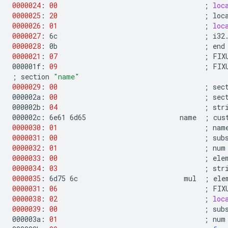
0000024
:
00
;
loc
0000025
:
20
;
0000026
:
01
;
loc
0000027
:
6c
;
0000028
:
0b
;
0000021
:
07
;
FIX
000001f:
09
;
FIX
;
section
"name"
0000029
:
00
;
sec
000002a:
00
;
sec
000002b:
04
;
str
000002c:
6e61
6d65
name
;
cus
0000030
:
01
;
nam
0000031
:
00
;
sub
0000032
:
01
;
num
0000033
:
00
;
ele
0000034
:
03
;
str
0000035
:
6d75
6c
mul
;
ele
0000031
:
06
;
FIX
0000038
:
02
;
loc
0000039
:
00
;
sub
000003a:
01
;
num