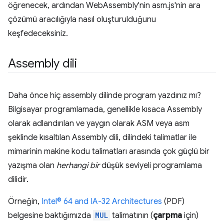
öğrenecek, ardından WebAssembly'nin asm.js'nin ara
çözümü aracılığıyla nasıl oluşturulduğunu
keşfedeceksiniz.
Assembly dili
Daha önce hiç assembly dilinde program yazdınız mı?
Bilgisayar programlamada, genellikle kısaca Assembly
olarak adlandırılan ve yaygın olarak ASM veya asm
şeklinde kısaltılan Assembly dili, dilindeki talimatlar ile
mimarinin makine kodu talimatları arasında çok güçlü bir
yazışma olan
herhangi bir
düşük seviyeli programlama
dilidir.
Örneğin,
Intel® 64 and IA-32 Architectures
(PDF)
belgesine baktığımızda
MUL
talimatının (
çarpma
için)