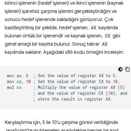
birinci işlenenin (hedef işlenen) ve ikinci işlenenin (kaynak
işlenen) işaretsiz çarpma işlemini gerçekleştirdiğini ve
sonucu hedef işlenende sakladığını görüyoruz. Çok
basitleştirilmiş bir şekilde, hedef işlenen,
AX
kaydında
bulunan örtülü bir işlenendir ve kaynak işlenen,
CX
gibi
genel amaçlı bir kayıtta bulunur. Sonuç tekrar
AX
kaydında saklanır. Aşağıdaki x86 kodu örneğini inceleyin:
mov
ax,
5
;
Set
the
value
of
register
AX
to
5
.

mov
cx,
10
;
Set
the
value
of
register
CX
to
10
.

mul
cx
;
Multiply
the
value
of
register
AX
(
5
)
;
and
the
value
of
register
CX
(
10
)
,
;
store
the
result
in
register
Karşılaştırma için, 5 ile 10'u çarpma görevi verildiğinde
JavaScript'te muhtemelen aşağıdakine benzer bir kod