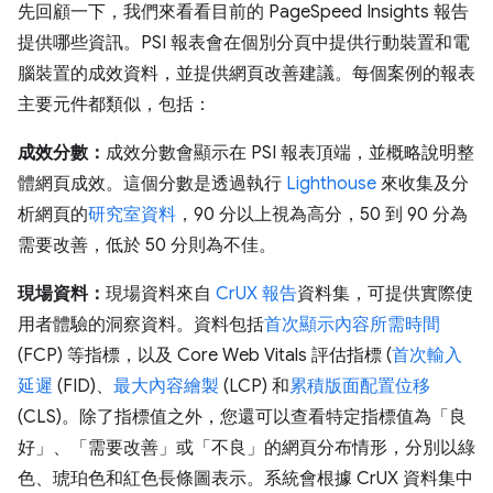
先回顧一下，我們來看看目前的 PageSpeed Insights 報告
提供哪些資訊。PSI 報表會在個別分頁中提供行動裝置和電
腦裝置的成效資料，並提供網頁改善建議。每個案例的報表
主要元件都類似，包括：
成效分數：
成效分數會顯示在 PSI 報表頂端，並概略說明整
體網頁成效。這個分數是透過執行
Lighthouse
來收集及分
析網頁的
研究室資料
，90 分以上視為高分，50 到 90 分為
需要改善，低於 50 分則為不佳。
現場資料：
現場資料來自
CrUX 報告
資料集，可提供實際使
用者體驗的洞察資料。資料包括
首次顯示內容所需時間
(FCP) 等指標，以及 Core Web Vitals 評估指標 (
首次輸入
延遲
(FID)、
最大內容繪製
(LCP) 和
累積版面配置位移
(CLS)。除了指標值之外，您還可以查看特定指標值為「良
好」、「需要改善」或「不良」的網頁分布情形，分別以綠
色、琥珀色和紅色長條圖表示。系統會根據 CrUX 資料集中