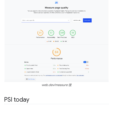
web.dev/measure 後
PSI today