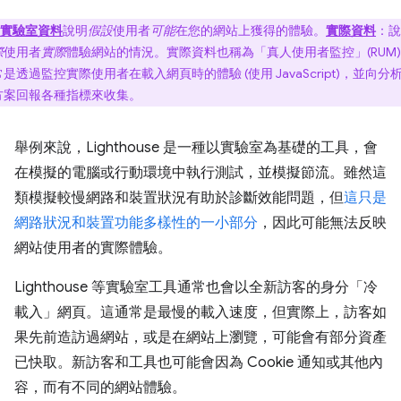
實驗室資料
說明
假設
使用者
可能
在您的網站上獲得的體驗。
實際資料
：說
際
使用者
實際
體驗網站的情況。實際資料也稱為「真人使用者監控」(RUM
是透過監控實際使用者在載入網頁時的體驗 (使用 JavaScript)，並向分
方案回報各種指標來收集。
舉例來說，Lighthouse 是一種以實驗室為基礎的工具，會
在模擬的電腦或行動環境中執行測試，並模擬節流。雖然這
類模擬較慢網路和裝置狀況有助於診斷效能問題，但
這只是
網路狀況和裝置功能多樣性的一小部分
，因此可能無法反映
網站使用者的實際體驗。
Lighthouse 等實驗室工具通常也會以全新訪客的身分「冷
載入」網頁。這通常是最慢的載入速度，但實際上，訪客如
果先前造訪過網站，或是在網站上瀏覽，可能會有部分資產
已快取。新訪客和工具也可能會因為 Cookie 通知或其他內
容，而有不同的網站體驗。