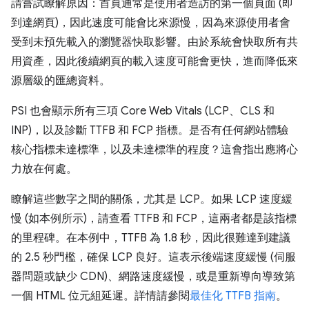
請嘗試瞭解原因：首頁通常是使用者造訪的第一個頁面 (即
到達網頁)，因此速度可能會比來源慢，因為來源使用者會
受到未預先載入的瀏覽器快取影響。由於系統會快取所有共
用資產，因此後續網頁的載入速度可能會更快，進而降低來
源層級的匯總資料。
PSI 也會顯示所有三項 Core Web Vitals (LCP、CLS 和
INP)，以及診斷 TTFB 和 FCP 指標。是否有任何網站體驗
核心指標未達標準，以及未達標準的程度？這會指出應將心
力放在何處。
瞭解這些數字之間的關係，尤其是 LCP。如果 LCP 速度緩
慢 (如本例所示)，請查看 TTFB 和 FCP，這兩者都是該指標
的里程碑。在本例中，TTFB 為 1.8 秒，因此很難達到建議
的 2.5 秒門檻，確保 LCP 良好。這表示後端速度緩慢 (伺服
器問題或缺少 CDN)、網路速度緩慢，或是重新導向導致第
一個 HTML 位元組延遲。詳情請參閱
最佳化 TTFB 指南
。