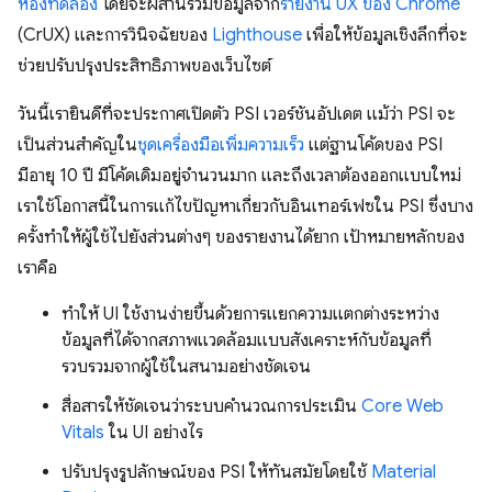
ห้องทดลอง
โดยจะผสานรวมข้อมูลจาก
รายงาน UX ของ Chrome
(CrUX) และการวินิจฉัยของ
Lighthouse
เพื่อให้ข้อมูลเชิงลึกที่จะ
ช่วยปรับปรุงประสิทธิภาพของเว็บไซต์
วันนี้เรายินดีที่จะประกาศเปิดตัว PSI เวอร์ชันอัปเดต แม้ว่า PSI จะ
เป็นส่วนสําคัญใน
ชุดเครื่องมือเพิ่มความเร็ว
แต่ฐานโค้ดของ PSI
มีอายุ 10 ปี มีโค้ดเดิมอยู่จํานวนมาก และถึงเวลาต้องออกแบบใหม่
เราใช้โอกาสนี้ในการแก้ไขปัญหาเกี่ยวกับอินเทอร์เฟซใน PSI ซึ่งบาง
ครั้งทำให้ผู้ใช้ไปยังส่วนต่างๆ ของรายงานได้ยาก เป้าหมายหลักของ
เราคือ
ทําให้ UI ใช้งานง่ายขึ้นด้วยการแยกความแตกต่างระหว่าง
ข้อมูลที่ได้จากสภาพแวดล้อมแบบสังเคราะห์กับข้อมูลที่
รวบรวมจากผู้ใช้ในสนามอย่างชัดเจน
สื่อสารให้ชัดเจนว่าระบบคำนวณการประเมิน
Core Web
Vitals
ใน UI อย่างไร
ปรับปรุงรูปลักษณ์ของ PSI ให้ทันสมัยโดยใช้
Material