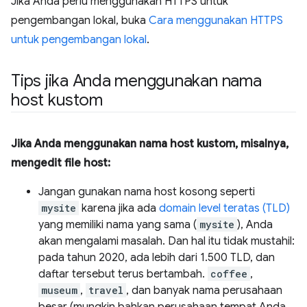
Jika Anda perlu menggunakan HTTPS untuk
pengembangan lokal, buka
Cara menggunakan HTTPS
untuk pengembangan lokal
.
Tips jika Anda menggunakan nama
host kustom
Jika Anda menggunakan nama host kustom, misalnya,
mengedit file host:
Jangan gunakan nama host kosong seperti
mysite
karena jika ada
domain level teratas (TLD)
yang memiliki nama yang sama (
mysite
), Anda
akan mengalami masalah. Dan hal itu tidak mustahil:
pada tahun 2020, ada lebih dari 1.500 TLD, dan
daftar tersebut terus bertambah.
coffee
,
museum
,
travel
, dan banyak nama perusahaan
besar (mungkin bahkan perusahaan tempat Anda