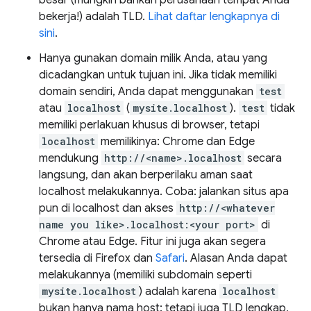
bekerja!) adalah TLD.
Lihat daftar lengkapnya di
sini
.
Hanya gunakan domain milik Anda, atau yang
dicadangkan untuk tujuan ini. Jika tidak memiliki
domain sendiri, Anda dapat menggunakan
test
atau
localhost
(
mysite.localhost
).
test
tidak
memiliki perlakuan khusus di browser, tetapi
localhost
memilikinya: Chrome dan Edge
mendukung
http://<name>.localhost
secara
langsung, dan akan berperilaku aman saat
localhost melakukannya. Coba: jalankan situs apa
pun di localhost dan akses
http://<whatever
name you like>.localhost:<your port>
di
Chrome atau Edge. Fitur ini juga akan segera
tersedia di Firefox dan
Safari
. Alasan Anda dapat
melakukannya (memiliki subdomain seperti
mysite.localhost
) adalah karena
localhost
bukan hanya nama host: tetapi juga TLD lengkap,