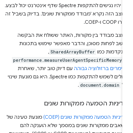
לא יהיו נגישים להתקפות Spectre שדף אינטרנט יכול לבצע.
מצב הזה נקרא 'מבודד ממקורות שונים'. בדיוק בשביל זה
ו COOP ו-COEP.
מצב מבודד בין מקורות, האתר ששולח את הבקשה
חשב לפחות מסוכן, והדבר מאפשר שימוש בתכונות
תקדמות כמו
SharedArrayBuffer
,‏
performance.measureUserAgentSpecificMemory(
יימרים ברזולוציה גבוהה
עם דיוק טוב יותר, שאחרת
עלולים לשמש להתקפות כמו Spectre. היא גם מונעת שינוי
ל
document.domain
.
דיניות הטמעה ממקורות שונים
יניות הטמעה ממקורות שונים (COEP)
מונעת טעינה של
שאבים ממקורות שונים במסמך שלא הוענקה להם