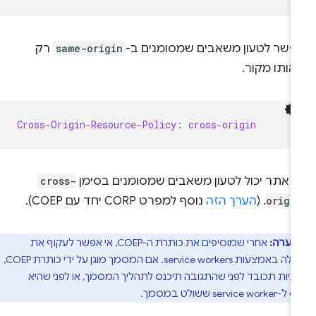
פשר לטעון משאבים שמסומנים ב-
same-origin
רק
אותו מקור.
Cross-Origin-Resource-Policy: cross-origin
ל אתר יכול לטעון משאבים שמסומנים בסימן
cross-
origi
. (
הערך הזה
נוסף למפרט CORP יחד עם COEP).
הערה:
אחרי שמוסיפים את כותרת ה-COEP, אי אפשר לעקוף את
ההגבלה באמצעות service workers. אם המסמך מוגן על ידי כותרת COEP,
ניות תכובד לפני שהתגובה תיכנס לתהליך המסמך, או לפני שהיא
servic ששולט במסמך.