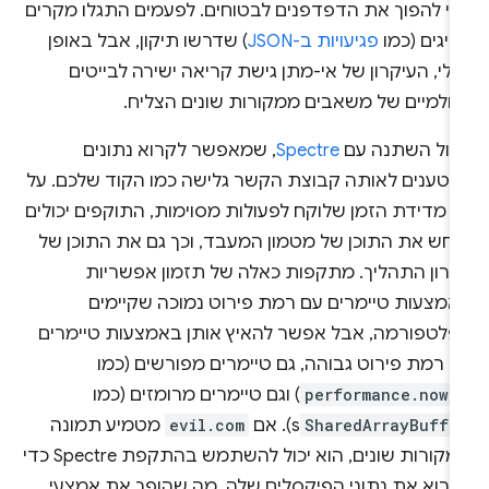
די להפוך את הדפדפנים לבטוחים. לפעמים התגלו מקרים
יגים (כמו
פגיעויות ב-JSON
) שדרשו תיקון, אבל באופן
לי, העיקרון של אי-מתן גישת קריאה ישירה לבייטים
גולמיים של משאבים ממקורות שונים הצליח.
כול השתנה עם
Spectre
, שמאפשר לקרוא נתונים
נטענים לאותה קבוצת הקשר גלישה כמו הקוד שלכם. על
י מדידת הזמן שלוקח לפעולות מסוימות, התוקפים יכולים
נחש את התוכן של מטמון המעבד, וכך גם את התוכן של
יכרון התהליך. מתקפות כאלה של תזמון אפשריות
אמצעות טיימרים עם רמת פירוט נמוכה שקיימים
פלטפורמה, אבל אפשר להאיץ אותן באמצעות טיימרים
 רמת פירוט גבוהה, גם טיימרים מפורשים (כמו
performance.now(
) וגם טיימרים מרומזים (כמו
SharedArrayBuffe
s). אם
evil.com
מטמיע תמונה
ממקורות שונים, הוא יכול להשתמש בהתקפת Spectre כדי
קרוא את נתוני הפיקסלים שלה, מה שהופך את אמצעי