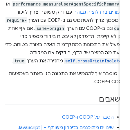
performance.measureUserAgentSpecificMemory(
או
ימרים ברזולוציה גבוהה
עם דיוק משופר, צריך לזכור
מסמך צריך להשתמש גם ב-COEP עם הערך
require-
cor
וגם ב-COOP עם הערך
same-origin
. אם אף אחת
הן לא קיימת, הדפדפן לא יבטיח בידוד מספיק כדי
הפעיל את התכונות המתקדמות האלה בצורה בטוחה. כדי
דעת מה המצב של הדף, בודקים אם הפקודה
self.crossOriginIsolate
מחזירה את הערך
true
.
אן
מוסבר איך להטמיע את התכונה הזו באתר באמצעות
CO ו-COEP.
שאבים
הסבר על COOP ו-COEP
שינויים מתוכננים בזיכרון משותף – JavaScript |