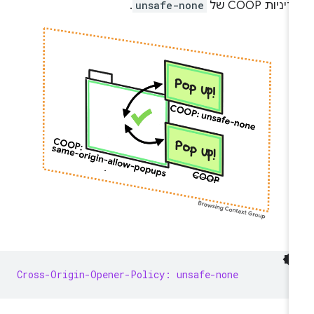
ניות COOP של
unsafe-none
.
Cross-Origin-Opener-Policy: unsafe-none