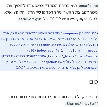
unsafe-non
היא ברירת המחדל ומאפשרת להוסיף את
מסמך לקבוצת הקשר של הדפדפן של החלון הקופץ, אלא
 לחלון הקופץ עצמו יש COOP של
same-origin
.
הערה:
המאפיין
דומה למה שאפשר לצפות מ-COOP, אבל
noopener
פועל רק בצד של החלון הראשי. (אי אפשר לבטל את השיוך של החלון אם
נפתח על ידי צד שלישי). כשמצרפים
על ידי פעולה כמו
noopener
או
<a
window.open(url, '_blank', 'noopen
, אפשר להפריד בכוונה את החלון
target="_blank" rel="noopene
ון שנפתח. אפשר להחליף את
ב-COOP, אבל הוא עדיין
noopener
שי כשרוצים להגן על אתר בדפדפנים שלא תומכים ב-COOP.
יכום
ם רוצים לקבל גישה מובטחת לתכונות מתקדמות כמו
,
SharedArrayBuffe