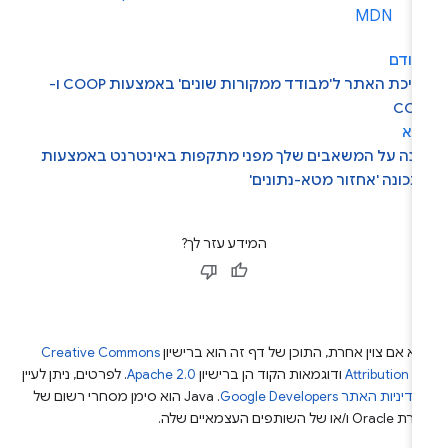
MDN
קודם
הפיכת האתר ל'מבודד ממקורות שונים' באמצעות COOP ו-
COE
בא
גנה על המשאבים שלך מפני מתקפות באינטרנט באמצעות
כונה 'אחזור מטא-נתונים'
המידע עזר לך?
א אם צוין אחרת, התוכן של דף זה הוא ברישיון
Creative Commons
Attribution 4
ודוגמאות הקוד הן ברישיון
Apache 2.0
. לפרטים, ניתן לעיין
מדיניות האתר Google Developers‏
.‏ Java הוא סימן מסחרי רשום של
Or ו/או של השותפים העצמאיים שלה.