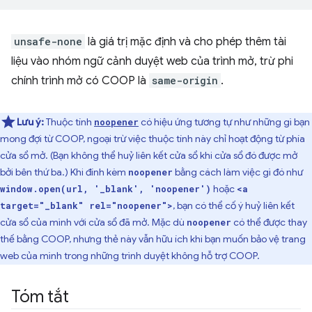
unsafe-none
là giá trị mặc định và cho phép thêm tài
liệu vào nhóm ngữ cảnh duyệt web của trình mở, trừ phi
chính trình mở có COOP là
same-origin
.
Lưu ý:
Thuộc tính
có hiệu ứng tương tự như những gì bạn
noopener
mong đợi từ COOP, ngoại trừ việc thuộc tính này chỉ hoạt động từ phía
cửa sổ mở. (Bạn không thể huỷ liên kết cửa sổ khi cửa sổ đó được mở
bởi bên thứ ba.) Khi đính kèm
bằng cách làm việc gì đó như
noopener
hoặc
window.open(url, '_blank', 'noopener')
<a
, bạn có thể cố ý huỷ liên kết
target="_blank" rel="noopener">
cửa sổ của mình với cửa sổ đã mở. Mặc dù
có thể được thay
noopener
thế bằng COOP, nhưng thẻ này vẫn hữu ích khi bạn muốn bảo vệ trang
web của mình trong những trình duyệt không hỗ trợ COOP.
Tóm tắt