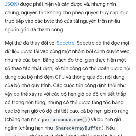
JSON
) được phát hiện và cần được vá, nhưng nhìn
chung, nguyên tắc không cho phép quyền truy cập đọc
trực tiếp vào các byte thô của tài nguyên trên nhiều
nguồn gốc đã thành công.
Mọi thứ đã thay đổi với
Spectre
. Spectre có thể đọc mọi
dữ liệu được tải vào cùng một nhóm bối cảnh duyệt web
như mã của bạn. Bằng cách đo thời gian thực hiện một
số thao tác nhất định, kẻ tấn công có thể đoán được nội
dung của bộ nhớ đệm CPU và thông qua đó, nội dung
của bộ nhớ quy trình. Các cuộc tấn công định thời như
vậy có thể xảy ra với các bộ hẹn giờ có độ chi tiết thấp
có trong nền tảng, nhưng có thể được tăng tốc bằng
các bộ hẹn giờ có độ chi tiết cao, cả bộ hẹn giờ rõ ràng
(chẳng hạn như
performance.now()
) và bộ hẹn giờ
ngầm (chẳng hạn như
SharedArrayBuffer
). Nếu