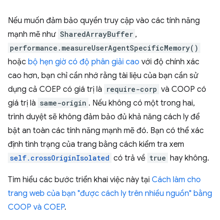
Nếu muốn đảm bảo quyền truy cập vào các tính năng
mạnh mẽ như
SharedArrayBuffer
,
performance.measureUserAgentSpecificMemory()
hoặc
bộ hẹn giờ có độ phân giải cao
với độ chính xác
cao hơn, bạn chỉ cần nhớ rằng tài liệu của bạn cần sử
dụng cả COEP có giá trị là
require-corp
và COOP có
giá trị là
same-origin
. Nếu không có một trong hai,
trình duyệt sẽ không đảm bảo đủ khả năng cách ly để
bật an toàn các tính năng mạnh mẽ đó. Bạn có thể xác
định tình trạng của trang bằng cách kiểm tra xem
self.crossOriginIsolated
có trả về
true
hay không.
Tìm hiểu các bước triển khai việc này tại
Cách làm cho
trang web của bạn "được cách ly trên nhiều nguồn" bằng
COOP và COEP
.