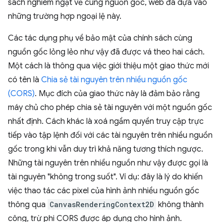
sách nghiêm ngặt về cùng nguồn gốc, web đã dựa vào
những trường hợp ngoại lệ này.
Các tác dụng phụ về bảo mật của chính sách cùng
nguồn gốc lỏng lẻo như vậy đã được vá theo hai cách.
Một cách là thông qua việc giới thiệu một giao thức mới
có tên là
Chia sẻ tài nguyên trên nhiều nguồn gốc
(CORS)
. Mục đích của giao thức này là đảm bảo rằng
máy chủ cho phép chia sẻ tài nguyên với một nguồn gốc
nhất định. Cách khác là xoá ngầm quyền truy cập trực
tiếp vào tập lệnh đối với các tài nguyên trên nhiều nguồn
gốc trong khi vẫn duy trì khả năng tương thích ngược.
Những tài nguyên trên nhiều nguồn như vậy được gọi là
tài nguyên "không trong suốt". Ví dụ: đây là lý do khiến
việc thao tác các pixel của hình ảnh nhiều nguồn gốc
thông qua
CanvasRenderingContext2D
không thành
công, trừ phi CORS được áp dụng cho hình ảnh.