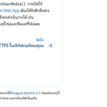
etUserMedia()
การเปิดใช้
ve Web App
ต้องได้รับสิทธิ์อย่าง
 จึงจะดำเนินการได้ เช่น
อร์ใหม่และฟีเจอร์ที่อัปเดต
ถัดไป
arrow_forward
TTPS ในเซิร์ฟเวอร์ของคุณ
าตภายใต้
ใบอนุญาต Apache 2.0
เว้นแต่จะระบุไว้
racle และ/หรือบริษัทในเครือ