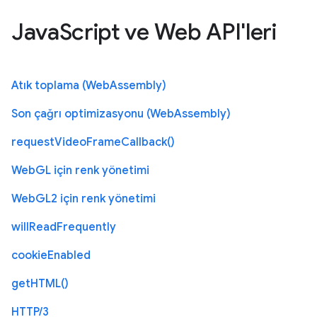
JavaScript ve Web API'leri
Atık toplama (WebAssembly)
Son çağrı optimizasyonu (WebAssembly)
requestVideoFrameCallback()
WebGL için renk yönetimi
WebGL2 için renk yönetimi
willReadFrequently
cookieEnabled
getHTML()
HTTP/3