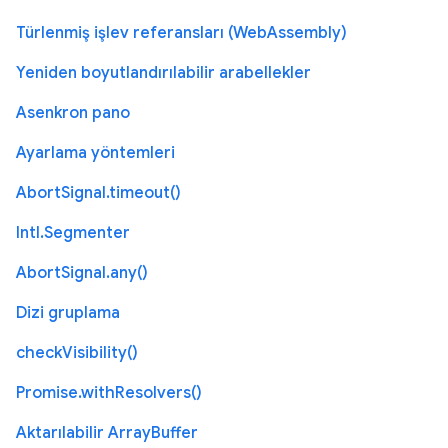
Türlenmiş işlev referansları (WebAssembly)
Yeniden boyutlandırılabilir arabellekler
Asenkron pano
Ayarlama yöntemleri
AbortSignal.timeout()
Intl.Segmenter
AbortSignal.any()
Dizi gruplama
checkVisibility()
Promise.withResolvers()
Aktarılabilir ArrayBuffer