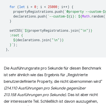
for
(
let
i
=
0
;
i
 < 
25000
;
i
++
)
{
propertyRegistrations
.
push
(
`@property --custom-
$
declarations
.
push
(
`--custom-
${
i
}
: 
${
Math
.
random
(
}
setCSS
(
`
${
propertyRegistrations
.
join
(
"\n"
)
}
  :root {
${
declarations
.
join
(
"\n"
)
}
  }`
);
},
Die Ausführungsrate pro Sekunde für diesen Benchmark
ist sehr ähnlich wie das Ergebnis für „Registrierte
benutzerdefinierte Property, die nicht übernommen wird“
(214.110 Ausführungen pro Sekunde gegenüber
213.158 Ausführungen pro Sekunde)
. Das ist aber nicht
der interessante Teil. Schließlich ist davon auszugehen,