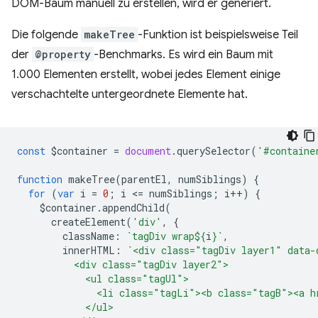
DOM-Baum manuell zu erstellen, wird er generiert.
Die folgende
makeTree
-Funktion ist beispielsweise Teil
der
@property
-Benchmarks. Es wird ein Baum mit
1.000 Elementen erstellt, wobei jedes Element einige
verschachtelte untergeordnete Elemente hat.
const
$container
=
document
.
querySelector
(
'#containe
function
makeTree
(
parentEl
,
numSiblings
)
{
for
(
var
i
=
0
;
i
<
=
numSiblings
;
i
++
)
{
$container
.
appendChild
(
createElement
(
'div'
,
{
className
:
`tagDiv wrap
${
i
}
`
,
innerHTML
:
`<div class="tagDiv layer1" data-
          <div class="tagDiv layer2">
            <ul class="tagUl">
              <li class="tagLi"><b class="tagB"><a h
            </ul>