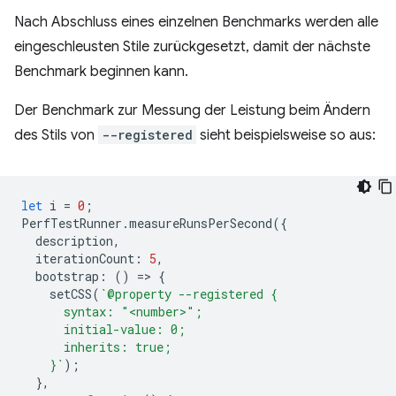
Nach Abschluss eines einzelnen Benchmarks werden alle
eingeschleusten Stile zurückgesetzt, damit der nächste
Benchmark beginnen kann.
Der Benchmark zur Messung der Leistung beim Ändern
des Stils von
--registered
sieht beispielsweise so aus:
let
i
=
0
;
PerfTestRunner
.
measureRunsPerSecond
({
description
,
iterationCount
:
5
,
bootstrap
:
()
=
>
{
setCSS
(
`@property --registered {
      syntax: "<number>";
      initial-value: 0;
      inherits: true;
    }`
);
},