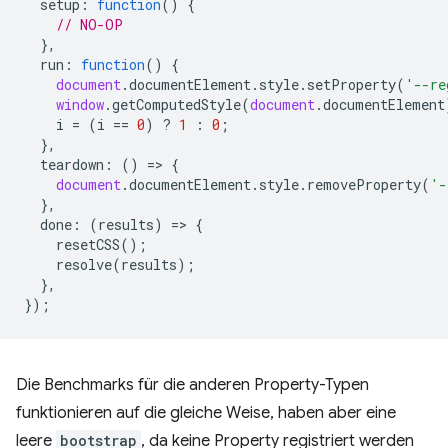
setup
:
function
()
{
// NO-OP
},
run
:
function
()
{
document
.
documentElement
.
style
.
setProperty
(
'--re
window
.
getComputedStyle
(
document
.
documentElement
i
=
(
i
==
0
)
?
1
:
0
;
},
teardown
:
()
=
>
{
document
.
documentElement
.
style
.
removeProperty
(
'-
},
done
:
(
results
)
=
>
{
resetCSS
();
resolve
(
results
);
},
});
Die Benchmarks für die anderen Property-Typen
funktionieren auf die gleiche Weise, haben aber eine
leere
bootstrap
, da keine Property registriert werden