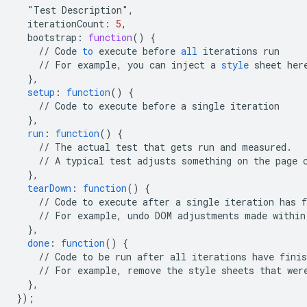
"Test
Description",
iterationCount
:
5
,
bootstrap
:
function
()
{
//
Code
to
execute
before
all
iterations
run
//
For
example
,
you
can
inject
a
style
sheet
her
}
,
setup
:
function
()
{
//
Code
to
execute
before
a
single
iteration
}
,
run
:
function
()
{
//
The
actual
test
that
gets
run
and
measured.
//
A
typical
test
adjusts
something
on
the
page
}
,
tearDown
:
function
()
{
//
Code
to
execute
after
a
single
iteration
has
f
//
For
example,
undo
DOM
adjustments
made
within
}
,
done
:
function
()
{
//
Code
to
be
run
after
all
iterations
have
finis
//
For
example,
remove
the
style
sheets
that
wer
}
,
}
);