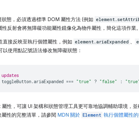
狀態，必須透過標準 DOM 屬性方法 (例如
element.setAttri
IA 屬性反射會將無障礙功能屬性鏡像化為物件屬性，簡化這項作業
 屬性直接反映至執行個體屬性，例如
element.ariaExpanded
、
e
可以使用點記號語法修改無障礙狀態：
 updates
toggleButton
.
ariaExpanded
===
"true"
?
"false"
:
"true
aScript 屬性，可讓 UI 架構和狀態管理工具更可靠地協調輔助環
映屬性的完整清單，請參閱
MDN 關於
Element
執行個體屬性的