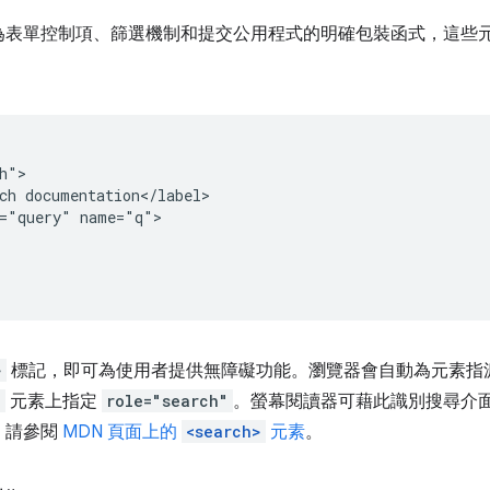
為表單控制項、篩選機制和提交公用程式的明確包裝函式，這些
h">

ch documentation</label>

="query" name="q">

>
標記，即可為使用者提供無障礙功能。瀏覽器會自動為元素指
>
元素上指定
role="search"
。螢幕閱讀器可藉此識別搜尋介
，請參閱
MDN 頁面上的
<search>
元素
。