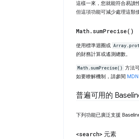
這樣一來，您就能符合易讀性
但這項功能可減少處理這類使
Math
.
sum
Precise(
)
使用標準迴圈或
Array.pro
的財務計算或遙測總數。
Math.sumPrecise()
方法可
如要瞭解機制，請參閱
MD
普遍可用的 Baseli
下列功能已廣泛支援 Base
<search>
元素