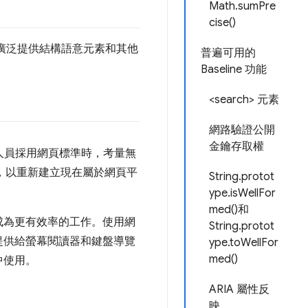
Math.sumPre
cise()
式，並廣泛提供結構語意元素和其他
普遍可用的
Baseline 功能
<search> 元素
網路驗證公開
金鑰存取權
人員採用網頁標準時，考量無
大)，以重新建立現在屬於網頁平
String.protot
ype.isWellFor
med()和
成為更有效率的工作。使用網
String.protot
提供給螢幕閱讀器和鍵盤導覽
ype.toWellFor
med()
中使用。
ARIA 屬性反
映