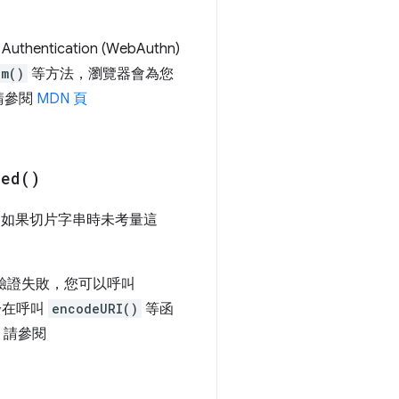
tication (WebAuthn)
hm()
等方法，瀏覽器會為您
請參閱
MDN 頁
med(
)
配對。如果切片字串時未考量這
驗證失敗，您可以呼叫
於在呼叫
encodeURI()
等函
，請參閱