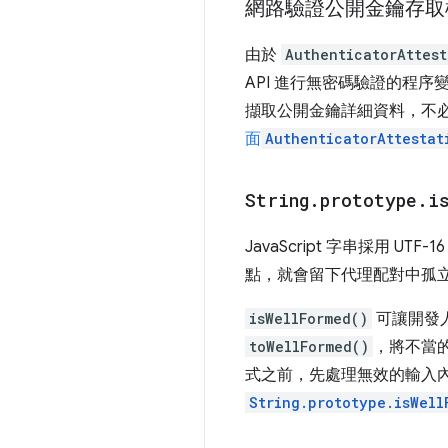
網路驗證公開金鑰存取
由於
AuthenticatorAttes
API 進行無密碼驗證的程
擷取公開金鑰詳細資料，不
面
AuthenticatorAttestat
String
.
prototype
.
i
JavaScript 字串採用
點，就會留下代理配對中孤立
isWellFormed()
可讓開發
toWellFormed()
，將不當的
式之前，先處理無效的輸入
String.prototype.isWell