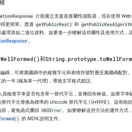
權
tationResponse
介面廣泛支援直接屬性擷取器，現在使用 Web Authen
序變得更簡單。透過
getPublicKey()
和
getPublicKeyAlgorit
必處理原始二進位資料。如要進一步瞭解這些屬性及使用方式，
ionResponse
。
s
Well
Formed(
)
和
String
.
prototype
.
to
Well
For
 UTF-16 編碼，可將萬國碼中的複雜字元和表情符號對應至萬國碼
的一半 (稱為單一代理)，導致文字格式錯誤。
人員檢查字串是否包含單一替代字元，並傳回布林值。如果字串
替代字元替換為標準的 Unicode 替代字元 (
U+FFFD
)。這有助
內容，避免函式擲回
URIError
。如要瞭解這些方法的運作方式
Formed()
的 MDN 說明文件。