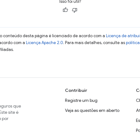
Isso foi útil?
 o conteúdo desta página é licenciado de acordo com a
Licença de atrib
 acordo com a
Licença Apache 2.0
. Para mais detalhes, consulte as
polític
iliadas.
Contribuir
C
Registre um bug
C
seguros que
Veja as questões em aberto
A
ste site é
o por
E
P