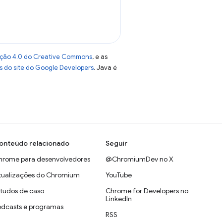
uição 4.0 do Creative Commons
, e as
as do site do Google Developers
. Java é
onteúdo relacionado
Seguir
hrome para desenvolvedores
@ChromiumDev no X
tualizações do Chromium
YouTube
studos de caso
Chrome for Developers no
LinkedIn
odcasts e programas
RSS