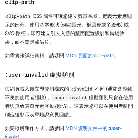
clip-path
clip-path
CSS 屬性可讓您建立剪裁區域，定義元素應顯
示的部分。使用基本形狀 (例如圓形、橢圓形或多邊形) 或
SVG 路徑，即可建立引人入勝的版面配置設計和轉場效
果，而不需隱藏溢位。
如需實作詳細資料，請參閱
MDN 頁面的 clip-path
。
:user-invalid
虛擬類別
與網頁載入後立即套用樣式的
:invalid
不同 (通常會導致
不良的使用者體驗)，
:user-invalid
虛擬類別只會在使用
者與無效表單元素互動
後
比對。這表示您可以在使用者離開
欄位後顯示表單驗證意見回饋。
如要瞭解運作方式，請參閱
MDN 說明文件中的 :user-
invalid
。