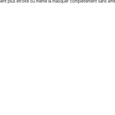
ment plus étroite ou même la masquer complètement sans affect