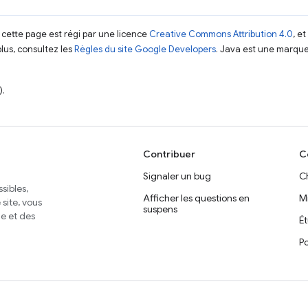
 cette page est régi par une licence
Creative Commons Attribution 4.0
, e
plus, consultez les
Règles du site Google Developers
. Java est une marque
).
Contribuer
C
Signaler un bug
C
sibles,
Afficher les questions en
M
site, vous
suspens
e et des
É
Po