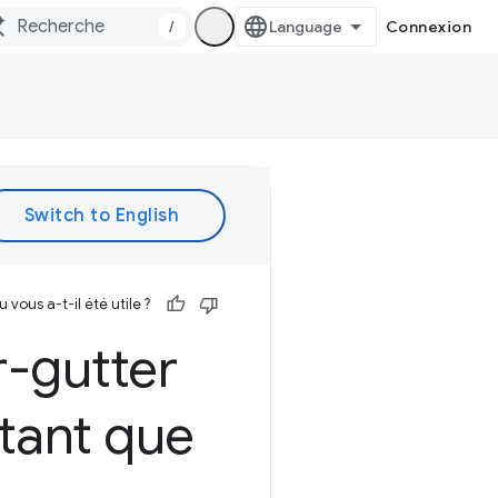
/
Connexion
vous a-t-il été utile ?
r-gutter
 tant que