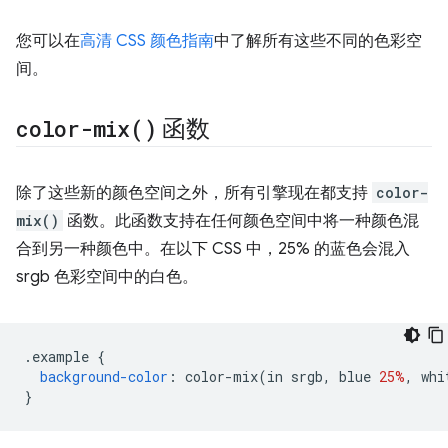
您可以在
高清 CSS 颜色指南
中了解所有这些不同的色彩空
间。
color-mix(
)
函数
除了这些新的颜色空间之外，所有引擎现在都支持
color-
mix()
函数。此函数支持在任何颜色空间中将一种颜色混
合到另一种颜色中。在以下 CSS 中，25% 的蓝色会混入
srgb 色彩空间中的白色。
.
example 
{
background-color
:
 color-mix
(
in srgb
,
 blue 
25%
,
 whi
}