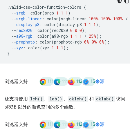
.
valid-css-color-function-colors 
{
--
srgb
:
 color
(
srgb 
1
1
1
);
--
srgb-linear
:
 color
(
srgb-linear 
100%
100%
100%
/
--
display-p3
:
 color
(
display-p3 
1
1
1
);
--
rec2020
:
 color
(
rec2020 
0
0
0
);
--
a98-rgb
:
 color
(
a98-rgb 
1
1
1
/
25%
);
--
prophoto
:
 color
(
prophoto-rgb 
0%
0%
0%
);
--
xyz
:
 color
(
xyz 
1
1
1
);
}
111
111
113
15
浏览器支持
来源
还支持使用
lch()
、
lab()
、
oklch()
和
oklab()
访问
sRGB 以外的颜色空间的多个函数。
111
111
113
15
浏览器支持
来源