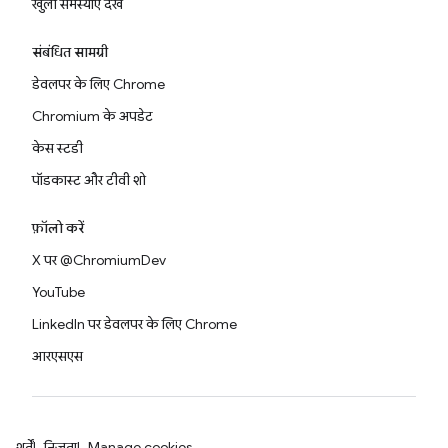
खुली समस्याएं देखें
संबंधित सामग्री
डेवलपर के लिए Chrome
Chromium के अपडेट
केस स्टडी
पॉडकास्ट और टीवी शो
फ़ॉलो करें
X पर @ChromiumDev
YouTube
LinkedIn पर डेवलपर के लिए Chrome
आरएसएस
शर्तें
निजता
Manage cookies