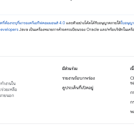
ตที่ต้องระบุที่มาของครีเอทีฟคอมมอนส์ 4.0
และตัวอย่างโค้ดได้รับอนุญาตภายใต้
ใบอนุญ
Developers
Java เป็นเครื่องหมายการค้าจดทะเบียนของ Oracle และ/หรือบริษัทในเครื
มีส่วนร่วม
เน
รายงานข้อบกพร่อง
C
ซอ
่งทำงานใน
ดูประเด็นที่เปิดอยู่
จะช่วยเหลือ
ก
าญภายนอก
ก
พ