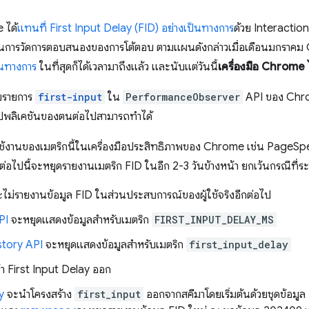
 ได้
แทนที่ First Input Delay (FID) อย่างเป็นทางการ
ด้วย Interaction
นการวัดการตอบสนองของการโต้ตอบ ตามแผนดังกล่าวเมื่อเดือนมกราคม C
็นทางการ
ในที่สุดก็ได้เวลามาถึงแล้ว และนับแต่วันนี้
เครื่องมือ Chrome ไ
ับรายการ
first-input
ใน
PerformanceObserver
API ของ Chro
อปพลิเคชันของตนต่อไปสามารถทำได้
ช้งานของเมตริกนี้ในเครื่องมือประสิทธิภาพของ Chrome เช่น PageS
อไปนี้จะหยุดรายงานเมตริก FID ในอีก 2-3 วันข้างหน้า ยกเว้นกรณีที่ระบุ
ไม่รายงานข้อมูล FID ในส่วนประสบการณ์ของผู้ใช้จริงอีกต่อไป
PI
จะหยุดแสดงข้อมูลสำหรับเมตริก
FIRST_INPUT_DELAY_MS
story API
จะหยุดแสดงข้อมูลสำหรับเมตริก
first_input_delay
า First Input Delay ออก
y
จะนำโครงสร้าง
first_input
ออกจากสคีมาโดยเริ่มต้นด้วยชุดข้อมู