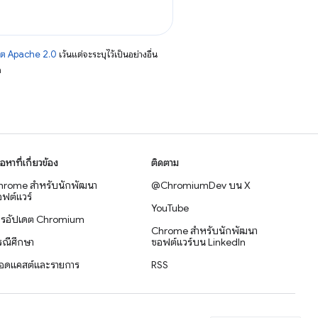
าต Apache 2.0
เว้นแต่จะระบุไว้เป็นอย่างอื่น
อ
ื้อหาที่เกี่ยวข้อง
ติดตาม
hrome สำหรับนักพัฒนา
@ChromiumDev บน X
ฟต์แวร์
YouTube
ารอัปเดต Chromium
Chrome สำหรับนักพัฒนา
รณีศึกษา
ซอฟต์แวร์บน LinkedIn
อดแคสต์และรายการ
RSS