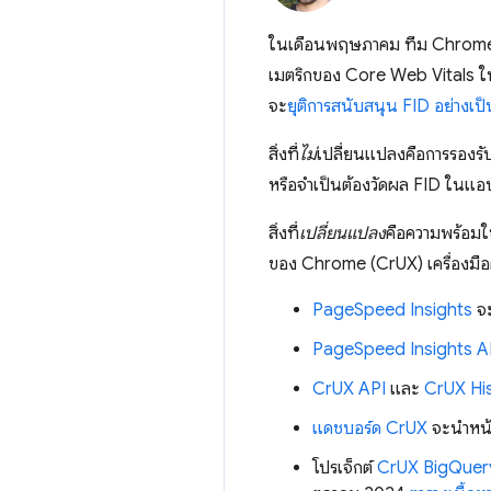
ในเดือนพฤษภาคม ทีม Chrome
เมตริกของ Core Web Vitals ใ
จะ
ยุติการสนับสนุน FID อย่างเป
สิ่งที่
ไม่
เปลี่ยนแปลงคือการรองร
หรือจำเป็นต้องวัดผล FID ในแ
สิ่งที่
เปลี่ยนแปลง
คือความพร้อมใ
ของ Chrome (CrUX) เครื่องมือต่
PageSpeed Insights
จะ
PageSpeed Insights A
CrUX API
และ
CrUX Hi
แดชบอร์ด CrUX
จะนำหน้
โปรเจ็กต์
CrUX BigQuer