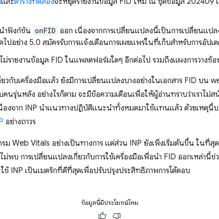
า
และ
ตารางทดลอง
จะหยุดรายงานข้อมูล FID ใหม่ ณ ชุดข้อมูล 202409 แ
ำฟังก์ชัน
onFID
ออก เนื่องจากการเปลี่ยนแปลงนี้เป็นการเปลี่ยนแปลง
นถัดไปอย่าง 5.0 สมัครรับการแจ้งเตือนการเผยแพร่ในที่เก็บสำหรับการอัปเด
ไม่รายงานข้อมูล FID ในแพลตฟอร์มใดๆ อีกต่อไป รวมถึงแผงการวางซ
่ยวกับเครื่องมือแล้ว ยังมีการเปลี่ยนแปลงบางอย่างในเอกสาร FID บน 
คนรุ่นหลัง อย่างไรก็ตาม จะมีข้อความเตือนเพื่อให้ผู้อ่านทราบว่าเราไม่
นื่องจาก INP นำแนวทางปฏิบัติแนะนำทั้งหมดมาใช้แทนแล้ว ด้วยเหตุนี้บ
P
อย่างถาวร
รม Web Vitals อย่างเป็นทางการ แต่ส่วน INP ยังเพิ่งเริ่มต้นขึ้น ในที่
พบ การเปลี่ยนแปลงเกี่ยวกับการใช้เครื่องมือเพื่อนำ FID ออกเหล่านี้ช่ว
ช้ INP เป็นเมตริกที่ดีที่สุดเพื่อปรับปรุงประสิทธิภาพการโต้ตอบ
ข้อมูลนี้มีประโยชน์ไหม