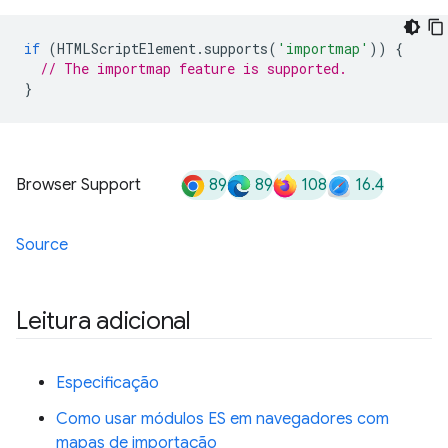
if
(
HTMLScriptElement
.
supports
(
'importmap'
))
{
// The importmap feature is supported.
}
89
89
108
16.4
Browser Support
Source
Leitura adicional
Especificação
Como usar módulos ES em navegadores com
mapas de importação