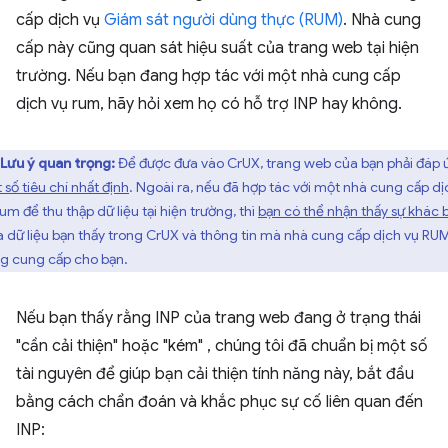
cấp dịch vụ
Giám sát người dùng thực (RUM)
. Nhà cung
cấp này cũng quan sát hiệu suất của trang web tại hiện
trường. Nếu bạn đang hợp tác với một nhà cung cấp
dịch vụ rum, hãy hỏi xem họ có hỗ trợ INP hay không.
Lưu ý quan trọng:
Để được đưa vào CrUX, trang web của bạn phải đáp 
 số tiêu chí nhất định
. Ngoài ra, nếu đã hợp tác với một nhà cung cấp dị
um để thu thập dữ liệu tại hiện trường, thì
bạn có thể nhận thấy sự khác b
a dữ liệu bạn thấy trong CrUX và thông tin mà nhà cung cấp dịch vụ RU
g cung cấp cho bạn.
Nếu bạn thấy rằng INP của trang web đang ở trạng thái
"cần cải thiện" hoặc "kém" , chúng tôi đã chuẩn bị một số
tài nguyên để giúp bạn cải thiện tính năng này, bắt đầu
bằng cách chẩn đoán và khắc phục sự cố liên quan đến
INP: