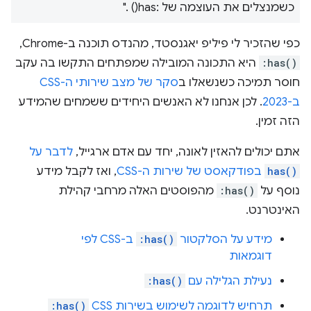
כשמנצלים את העוצמה של :has() ."
כפי שהזכיר לי פיליפ יאגנסטד, מהנדס תוכנה ב-Chrome,
:has()
היא התכונה המובילה שמפתחים התקשו בה עקב
חוסר תמיכה כשנשאלו ב
סקר של מצב שירותי ה-CSS
ב-2023
. לכן אנחנו לא האנשים היחידים ששמחים שהמידע
הזה זמין.
אתם יכולים להאזין לאונה, יחד עם אדם ארגייל,
לדבר על
has()
בפודקאסט של שירות ה-CSS
, ואז לקבל מידע
נוסף על
:has()
מהפוסטים האלה מרחבי קהילת
האינטרנט.
מידע על הסלקטור
:has()
ב-CSS לפי
דוגמאות
נעילת הגלילה עם
:has()
תרחיש לדוגמה לשימוש בשירות CSS
:has()