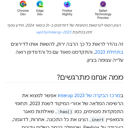
הציון הסופי לגרסאות ניסיוניות של דפדפנים ב-31 בינואר 2024. מידע נוסף
זמין בכתובת
wpt.fyi/interop-2023
זה נהדר לראות כל כך הרבה ירוק, להשוות אותו לדירוגים
בתחילת 2023
, והתקדמנו מאוד עם כל והדפדפן רואה
עלייה עצומה בציון.
ממה אנחנו מתרגשים?
ב
מרכז הבקרה של Interop 2023
אפשר למצוא את
הרשימה המלאה של אזורי המיקוד לשנת 2023. תחומי
התמקדות מסוימים, כמו
:has()
, שאילתות מאגר
והמאפיין
inert
, הציגו את כל התכונה. אחרות, לדוגמה,
העבודה על Flexbox, שטיפלה בכמה כשלים עדינים