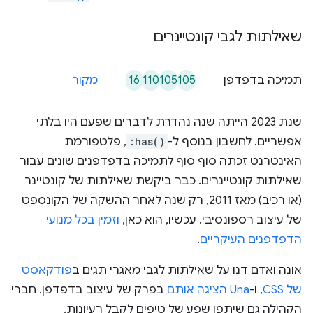
שאילתות לגבי קונטיינרים
16
110
105
105
תמיכה בדפדפן
מקור
שנת 2023 הייתה שנה נהדרת לדברים שפעם היו בלתי
אפשריים. לחשבון בנוסף ל-
:has()
, פלטפורמת
האינטרנט זכתה סוף סוף לתמיכה בדפדפנים שונים עבור
שאילתות קונטיינרים. כבר ביקשת שאילתות של קונטיינר
(או רכיב) מאז 2011, רק שנה לאחר ההשקה של הקונספט
של עיצוב רספונסיבי. עכשיו, הוא כאן,
וזמין בכל מנועי
הדפדפנים העיקריים
.
אונה ואדם דנו על שאילתות לגבי מאגרי תגים ב
פודקאסט
של CSS
, ו-
Una הציגה אותם
בפרק של עיצוב בדפדפן. חברי
הקהילה גם שיתפו שפע של טיפים לקבל רעיונות.