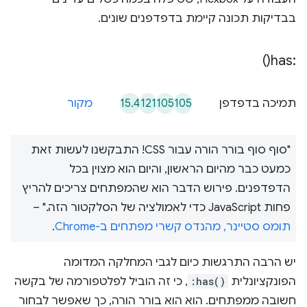
בבדיקות תכונה קיימת בדפדפנים שונים.
)
has(
:
15.4
121
105
105
תמיכה בדפדפן
מקור
"סוף סוף בורר הורה עבור CSS! התבקשנו לעשות זאת
כמעט כבר מהיום הראשון, והיום הוא מצוין בכל
הדפדפנים. פירוש הדבר הוא שהמפתחים צריכים להריץ
פחות JavaScript כדי לאמולציה של הסלקטור הזה." –
תומס סטיינר, מהנדס קשרי מפתחים ב-Chrome
.
יש הרבה התרגשות כיום לגבי המחלקה המדומה
הפונקציונלית
:has()
, כי זה הוביל לפלטפורמה של בקשה
חשובה ממפתחים. הוא הוא בורר הורה, כך שאפשר לבחור