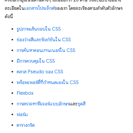
ครั้งนี้เรามุ่งเน้นด้านต่างๆ ไม่น้อยกว่า 26 ด้าน ซึ่งจะอธิบายอย่าง
ละเอียดใน
เอกสารโปรเจ็กต์
ของเรา โดยจะเรียงตามลำดับตัวอักษร
ดังนี้
รูปภาพเส้นขอบใน CSS
ช่องว่างสีและฟังก์ชันใน CSS
การค้นหาคอนเทนเนอร์ใน CSS
มีการควบคุมใน CSS
คลาส Pseudo ของ CSS
พร็อพเพอร์ตี้ที่กำหนดเองใน CSS
Flexbox
การตรวจหาฟีเจอร์แบบอักษร
และ
ชุดสี
ฟอร์ม
ตารางกริด