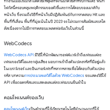
ทำงานเมื่อใช้เมาส์ แต่ด้วยเหตุผลที่ผ่านมาด้วยสำหรับการแตะ พื้นที่
โฟกัสนี้ครอบคลุมพฤติกรรมของตัวชี้และการโต้ตอบของเมาส์กับ
หน้าเว็บ ซึ่งรวมถึงวิธีที่หน้าเว็บมีปฏิสัมพันธ์กับการทดสอบ Hit และ
พื้นที่ที่เลื่อน พื้นที่ที่มุ่งเน้นในปี 2023 จะไม่รวมการสัมผัสและสไต
ลัสเนื่องจากไม่มีการทดสอบแพลตฟอร์มเว็บในส่วนนี้
Web
Codecs
WebCodecs API
มีวิธีให้นักพัฒนาซอฟต์แวร์เข้าถึงเฟรมแต่ละ
เฟรมของวิดีโอและกลุ่มเสียง มอบการเข้าถึงตัวแปลงรหัสที่มีอยู่แล้ว
ในเบราว์เซอร์ และอินเทอร์เฟซที่หลากหลายเพื่อโต้ตอบกับตัวแปลง
รหัส บทความ
การประมวลผลวิดีโอด้วย WebCodecs
จะแสดงวิธีใช้
API เพื่อถอดรหัสและแสดงผลแต่ละเฟรมบนผืนผ้าใบ
คอมโพเนนต์ของเว็บ
คอมโพเนนต์เว็บ
เป็นคำรวมที่ใช้เรียกเทคโนโลยีจำนวนมากที่ใช้