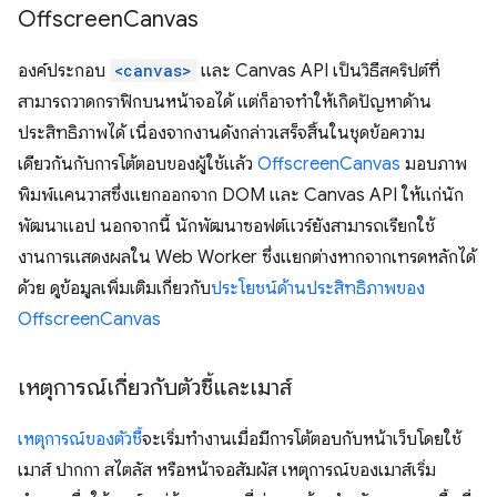
Offscreen
Canvas
องค์ประกอบ
<canvas>
และ Canvas API เป็นวิธีสคริปต์ที่
สามารถวาดกราฟิกบนหน้าจอได้ แต่ก็อาจทำให้เกิดปัญหาด้าน
ประสิทธิภาพได้ เนื่องจากงานดังกล่าวเสร็จสิ้นในชุดข้อความ
เดียวกันกับการโต้ตอบของผู้ใช้แล้ว
OffscreenCanvas
มอบภาพ
พิมพ์แคนวาสซึ่งแยกออกจาก DOM และ Canvas API ให้แก่นัก
พัฒนาแอป นอกจากนี้ นักพัฒนาซอฟต์แวร์ยังสามารถเรียกใช้
งานการแสดงผลใน Web Worker ซึ่งแยกต่างหากจากเทรดหลักได้
ด้วย ดูข้อมูลเพิ่มเติมเกี่ยวกับ
ประโยชน์ด้านประสิทธิภาพของ
OffscreenCanvas
เหตุการณ์เกี่ยวกับตัวชี้และเมาส์
เหตุการณ์ของตัวชี้
จะเริ่มทำงานเมื่อมีการโต้ตอบกับหน้าเว็บโดยใช้
เมาส์ ปากกา สไตลัส หรือหน้าจอสัมผัส เหตุการณ์ของเมาส์เริ่ม