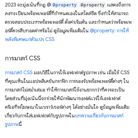
2023 จะมุ่งเน้นที่กฎ @
@property
@property
แสดงถึงการ
ลงทะเบียนพร็อพเพอร์ตี้ที่กำหนดเองในสไตล์ชีต ซึ่งทำให้สามารถ
ตรวจสอบประเภทพร็อพเพอร์ตี้ ตั้งค่าเริ่มต้น และกำหนดว่าพร็อพเพ
อร์ตี้ควรสืบทอดค่าหรือไม่ ดูข้อมูลเพิ่มเติมใน
@property: การให้
พลังพิเศษแก่ตัวแปร CSS
การมาสก์ CSS
การมาสก์ CSS
มอบวิธีในการใช้เอฟเฟกต์รูปภาพ เช่น เมื่อใช้ CSS
ที่คุณเห็นในแอปพลิเคชันกราฟิก การรองรับพร็อพเพอร์ตี้ต่างๆ ใน
การมาสก์ไม่สม่ำเสมอ ทำให้การมาสก์ใช้งานยากกว่าที่ควรจะเป็น
โดยส่วนที่มุ่งเน้นนี้จะช่วยให้นักพัฒนาซอฟต์แวร์ใช้เอฟเฟกต์
ครีเอทีฟโฆษณาในเบราว์เซอร์ต่างๆ ได้อย่างมั่นใจ ดูข้อมูลเพิ่มเติม
เกี่ยวกับการใส่เอฟเฟกต์กับรูปภาพใน
บทความเกี่ยวกับการมาสก์
รูปภาพ
นี้