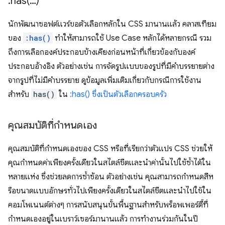
:
has(
…)
นักพัฒนาซอฟต์แวร์ขอตัวเลือกหลักใน CSS มานานแล้ว คลาสเทียม
ของ
:has()
ทำให้สามารถใช้ Use Case หลักได้หลายกรณี รวม
ถึงการเลือกองค์ประกอบข้างเคียงก่อนหน้าที่เกี่ยวข้องกับองค์
ประกอบอ้างอิง ตัวอย่างเช่น การจัดรูปแบบของรูปที่มีคำบรรยายต่าง
จากรูปที่ไม่มีคำบรรยาย ดูข้อมูลเพิ่มเติมเกี่ยวกับกรณีการใช้งาน
สำหรับ
has()
ใน
:has() ซึ่งเป็นตัวเลือกครอบครัว
คุณสมบัติที่กำหนดเอง
คุณสมบัติที่กำหนดเองของ CSS หรือที่เรียกว่าตัวแปร CSS ช่วยให้
คุณกำหนดค่าเพียงครั้งเดียวในสไตล์ชีตและนำค่านั้นไปใช้ซ้ำได้ใน
หลายแห่ง ซึ่งช่วยลดการซ้ำซ้อน ตัวอย่างเช่น คุณสามารถกำหนดสีห
รือขนาดแบบอักษรทั่วไปเพียงครั้งเดียวในสไตล์ชีตและนำไปใช้ใน
คอมโพเนนต์ต่างๆ การสนับสนุนขั้นพื้นฐานสำหรับพร็อพเพอร์ตี้ที่
กำหนดเองอยู่ในเบราว์เซอร์มานานแล้ว การทำงานร่วมกันในปี