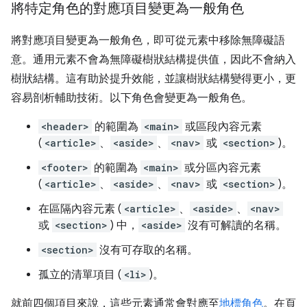
將特定角色的對應項目變更為一般角色
將對應項目變更為一般角色，即可從元素中移除無障礙語
意。通用元素不會為無障礙樹狀結構提供值，因此不會納入
樹狀結構。這有助於提升效能，並讓樹狀結構變得更小，更
容易剖析輔助技術。以下角色會變更為一般角色。
<header>
的範圍為
<main>
或區段內容元素
(
<article>
、
<aside>
、
<nav>
或
<section>
)。
<footer>
的範圍為
<main>
或分區內容元素
(
<article>
、
<aside>
、
<nav>
或
<section>
)。
在區隔內容元素 (
<article>
、
<aside>
、
<nav>
或
<section>
) 中，
<aside>
沒有可解讀的名稱。
<section>
沒有可存取的名稱。
孤立的清單項目 (
<li>
)。
就前四個項目來說，這些元素通常會對應至
地標角色
。在頁