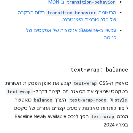
transition-behavior
ב-MDN
הרשומה
transition-behavior
בלוח הבקרה
של פלטפורמת האינטרנט
עכשיו ב-Baseline: אנימציה של אפקטים של
כניסה
text-wrap: balance
מאפיין ה-CSS
text-wrap
קובע את אופן הפסקות השורות
בטקסט שמציף את המאגר. זהו קיצור דרך ל-
text-wrap-
style
ול-
text-wrap-mode
. הערך
balance
מאפשר
ליצור כותרות מאוזנות קטעים קצרים אחרים של טקסט.
הנכס
text-wrap
הפך לנכס Baseline Newly available
במרץ 2024.