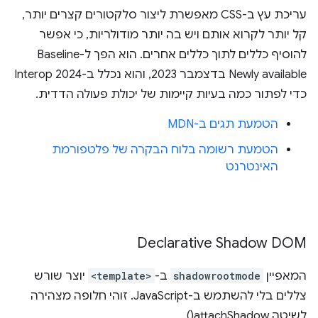
עריכת עץ ב-CSS מאפשרת ליצור סלקטורים קצרים יותר,
קל יותר לקרוא אותם ויש בה יותר מודולריות, כי אפשר
להוסיף כללים לתוך כללים אחרים. הוא הפך ל-Baseline
Newly available בדצמבר 2023, והוא נכלל ב-Interop 2024
כדי לפתור כמה בעיות קיימות של יכולת פעולה הדדית.
הטמעת תגים ב-MDN
הטמעת רשומה בלוח הבקרה של פלטפורמת
האינטרנט
Declarative Shadow DOM
המאפיין
shadowrootmode
ב-
<template>
יוצר שורש
צללים בלי להשתמש ב-JavaScript. זוהי חלופה מצהירה
לשיטה attachShadow().