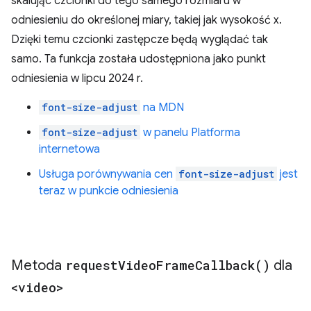
skalując czcionki do tego samego rozmiaru w
odniesieniu do określonej miary, takiej jak wysokość x.
Dzięki temu czcionki zastępcze będą wyglądać tak
samo. Ta funkcja została udostępniona jako punkt
odniesienia w lipcu 2024 r.
font-size-adjust
na MDN
font-size-adjust
w panelu Platforma
internetowa
Usługa porównywania cen
font-size-adjust
jest
teraz w punkcie odniesienia
Metoda
request
Video
Frame
Callback(
)
dla
<video>