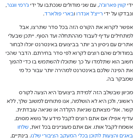
ידי
קווין פארוג'ה
, עם שני מודולים שנכתבו על ידי
ג'רמי ווגנר
,
ונבדקו על ידי
רייצ'ל אנדרו
ו
בארי פולארד
.
אפשר לקרוא את הקורס הזה בכל סדר שתרצו, אבל
למתחילים עדיף לעבוד מההתחלה ועד הסוף. ייתכן שבעלי
אתרים עם ניסיון רב יותר בביצועים באינטרנט יוכלו לבחור
במודולים שהם רוצים לקרוא לפי סדר בחירתם. הדבר שהכי
חשוב הוא שתלמדו על כך שתוכלו להשתמש בו כדי להפוך
את הפינה שלכם באינטרנט למהירה יותר עבור כל מי
שמבקר בה.
מכיוון שבשלב הזה 'למידת ביצועים' היא הצעה לקורס
ראשוני, ולכן היא לא הושלמה, אנו פתוחים למשוב שלך, ללא
קשר. אולי מצאתם שגיאת הקלדה או שגיאה עובדתית.
עדיף אפילו אם אתם רוצים לקבל מידע על נושא מסוים,
אשמח לקבל אותו. אם אתם מעוניינים בכל זאת,
שלחו
באגים והצעות לתוכן בכלי המעקב הציבורי שלנו
. בינתיים,