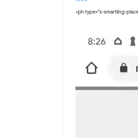
<ph type="x-smartling-plac