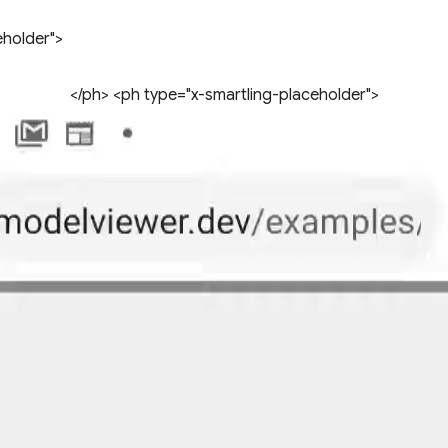
eholder">
</ph> <ph type="x-smartling-placeholder">