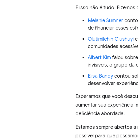
E isso não é tudo. Fizemo
Melanie Sumner
contou
de financiar esses esf
Olutimilehin Olushuyi
c
comunidades acessívei
Albert Kim
falou sobre
invisíveis, o grupo d
Elisa Bandy
contou sob
desenvolver experiênc
Esperamos que você descub
aumentar sua experiência,
deficiência abordada.
Estamos sempre abertos a 
possível para que possamos