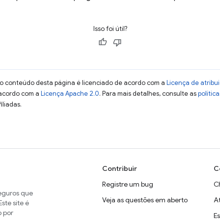
Isso foi útil?
 o conteúdo desta página é licenciado de acordo com a
Licença de atrib
 acordo com a
Licença Apache 2.0
. Para mais detalhes, consulte as
polític
iliadas.
Contribuir
C
Registre um bug
C
seguros que
Veja as questões em aberto
A
ste site é
o por
E