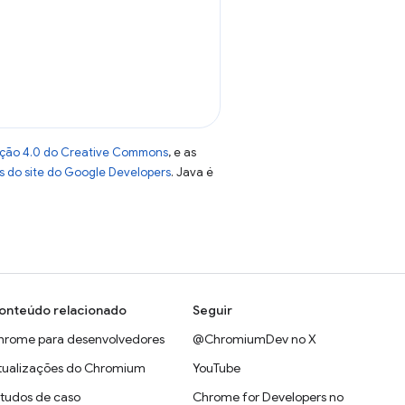
uição 4.0 do Creative Commons
, e as
as do site do Google Developers
. Java é
onteúdo relacionado
Seguir
hrome para desenvolvedores
@ChromiumDev no X
tualizações do Chromium
YouTube
studos de caso
Chrome for Developers no