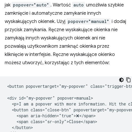
jak
popover="auto"
. Wartość
auto
umożliwia szybkie
zamknięcie i automatyczne zamykanie innych
wyskakujących okienek. Użyj
popover="manual"
i dodaj
przycisk zamykania. Ręczne wyskakujące okienka nie
zamykają innych wyskakujących okienek ani nie
pozwalają użytkownikom zamknąć okienka przez
kliknięcie w interfejsie. Ręczne wyskakujące okienko
możesz utworzyć, korzystając z tych elementów:
<button popovertarget="my-popover" class="trigger-btn
<div id="my-popover" popover=manual>

  <p>I am a popover with more information. Hit the cl
  <button class="close-btn" popovertarget="my-popover
    <span aria-hidden="true">❌</span>

    <span class="sr-only">Close</span>

  </button>
