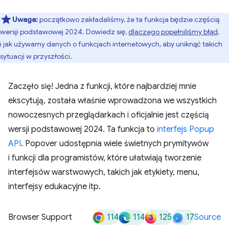
Uwaga:
początkowo zakładaliśmy, że ta funkcja będzie częścią
wersji podstawowej 2024. Dowiedz się,
dlaczego popełniliśmy błąd
,
i jak używamy danych o funkcjach internetowych, aby uniknąć takich
sytuacji w przyszłości.
Zaczęło się! Jedna z funkcji, które najbardziej mnie
ekscytują, została właśnie wprowadzona we wszystkich
nowoczesnych przeglądarkach i oficjalnie jest częścią
wersji podstawowej 2024. Ta funkcja to
interfejs Popup
API
. Popover udostępnia wiele świetnych prymitywów
i funkcji dla programistów, które ułatwiają tworzenie
interfejsów warstwowych, takich jak etykiety, menu,
interfejsy edukacyjne itp.
114
114
125
17
Browser Support
Source