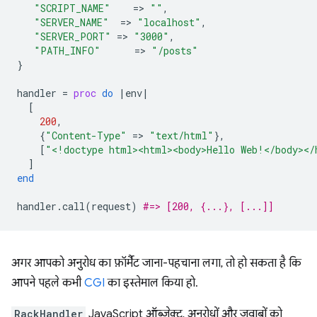
"SCRIPT_NAME"
=
>
""
,
"SERVER_NAME"
=
>
"localhost"
,
"SERVER_PORT"
=
>
"3000"
,
"PATH_INFO"
=
>
"/posts"
}
handler
=
proc
do
|
env
|
[
200
,
{
"Content-Type"
=
>
"text/html"
},
[
"<!doctype html><html><body>Hello Web!</body></
]
end
handler
.
call
(
request
)
#=> [200, {...}, [...]]
अगर आपको अनुरोध का फ़ॉर्मैट जाना-पहचाना लगा, तो हो सकता है कि
आपने पहले कभी
CGI
का इस्तेमाल किया हो.
RackHandler
JavaScript ऑब्जेक्ट, अनुरोधों और जवाबों को