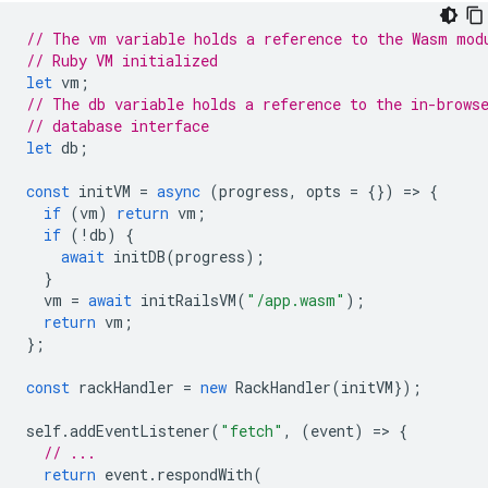
// The vm variable holds a reference to the Wasm mod
// Ruby VM initialized
let
vm
;
// The db variable holds a reference to the in-brows
// database interface
let
db
;
const
initVM
=
async
(
progress
,
opts
=
{})
=
>
{
if
(
vm
)
return
vm
;
if
(
!
db
)
{
await
initDB
(
progress
);
}
vm
=
await
initRailsVM
(
"/app.wasm"
);
return
vm
;
};
const
rackHandler
=
new
RackHandler
(
initVM
});
self
.
addEventListener
(
"fetch"
,
(
event
)
=
>
{
// ...
return
event
.
respondWith
(