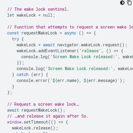
// The wake lock sentinel.
let
wakeLock
=
null
;
// Function that attempts to request a screen wake l
const
requestWakeLock
=
async
()
=
>
{
try
{
wakeLock
=
await
navigator
.
wakeLock
.
request
();
wakeLock
.
addEventListener
(
'release'
,
()
=
>
{
console
.
log
(
'Screen Wake Lock released:'
,
wake
});
console
.
log
(
'Screen Wake Lock released:'
,
wakeLo
}
catch
(
err
)
{
console
.
error
(
`
${
err
.
name
}
, 
${
err
.
message
}
`
);
}
};
// Request a screen wake lock…
await
requestWakeLock
();
// …and release it again after 5s.
window
.
setTimeout
(()
=
>
{
wakeLock
.
release
();