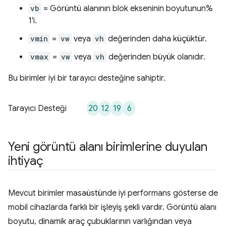
vb
= Görüntü alanının blok ekseninin boyutunun%
1'i.
vmin
=
vw
veya
vh
değerinden daha küçüktür.
vmax
=
vw
veya
vh
değerinden büyük olanıdır.
Bu birimler iyi bir tarayıcı desteğine sahiptir.
20
12
19
6
Tarayıcı Desteği
Yeni görüntü alanı birimlerine duyulan
ihtiyaç
Mevcut birimler masaüstünde iyi performans gösterse de
mobil cihazlarda farklı bir işleyiş şekli vardır. Görüntü alanı
boyutu, dinamik araç çubuklarının varlığından veya