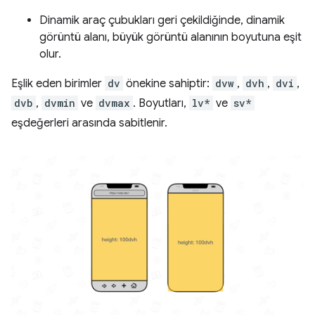
Dinamik araç çubukları geri çekildiğinde, dinamik
görüntü alanı, büyük görüntü alanının boyutuna eşit
olur.
Eşlik eden birimler
dv
önekine sahiptir:
dvw
,
dvh
,
dvi
,
dvb
,
dvmin
ve
dvmax
. Boyutları,
lv*
ve
sv*
eşdeğerleri arasında sabitlenir.