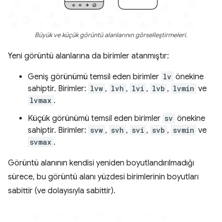
Büyük ve küçük görüntü alanlarının görselleştirmeleri.
Yeni görüntü alanlarına da birimler atanmıştır:
Geniş görünümü temsil eden birimler
lv
önekine
sahiptir. Birimler:
lvw
,
lvh
,
lvi
,
lvb
,
lvmin
ve
lvmax
.
Küçük görünümü temsil eden birimler
sv
önekine
sahiptir. Birimler:
svw
,
svh
,
svi
,
svb
,
svmin
ve
svmax
.
Görüntü alanının kendisi yeniden boyutlandırılmadığı
sürece, bu görüntü alanı yüzdesi birimlerinin boyutları
sabittir (ve dolayısıyla sabittir).