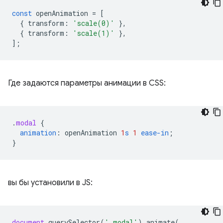
const
openAnimation
=
[
{
transform
:
'scale(0)'
},
{
transform
:
'scale(1)'
},
];
Где задаются параметры анимации в CSS:
.
modal
{
animation
:
openAnimation
1
s
1
ease-in
;
}
вы бы установили в JS:
document
.
querySelector
(
'.modal'
).
animate
(