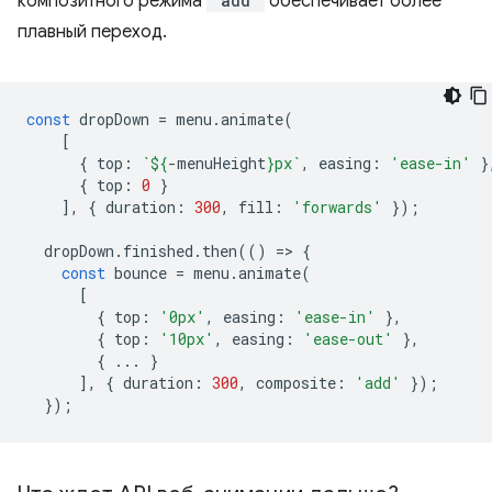
композитного режима
'add'
обеспечивает более
плавный переход.
const
dropDown
=
menu
.
animate
(
[
{
top
:
`
${
-
menuHeight
}
px`
,
easing
:
'ease-in'
}
{
top
:
0
}
],
{
duration
:
300
,
fill
:
'forwards'
});
dropDown
.
finished
.
then
(()
=
>
{
const
bounce
=
menu
.
animate
(
[
{
top
:
'0px'
,
easing
:
'ease-in'
},
{
top
:
'10px'
,
easing
:
'ease-out'
},
{
...
}
],
{
duration
:
300
,
composite
:
'add'
});
});