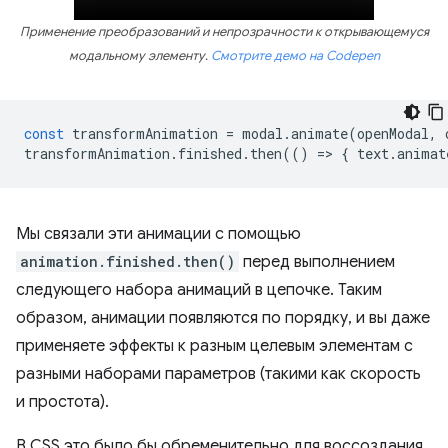
Применение преобразований и непрозрачности к открывающемуся
модальному элементу.
Смотрите демо на Codepen
const
transformAnimation
=
modal
.
animate
(
openModal
,
transformAnimation
.
finished
.
then
(()
=
>
{
text
.
animat
Мы связали эти анимации с помощью
animation.finished.then()
перед выполнением
следующего набора анимаций в цепочке. Таким
образом, анимации появляются по порядку, и вы даже
применяете эффекты к разным целевым элементам с
разными наборами параметров (такими как скорость
и простота).
В CSS это было бы обременительно для воссоздания,