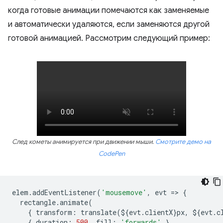
когда готовые анимации помечаются как заменяемые
и автоматически удаляются, если заменяются другой
готовой анимацией. Рассмотрим следующий пример:
След кометы анимируется при движении мыши.
Смотрите демо на
CodePen
elem
.
addEventListener
(
'mousemove'
,
evt
=
>
{
rectangle
.
animate
(
{
transform
:
translate
(
$
{
evt
.
clientX
}
px
,
$
{
evt
.
c
{
duration
:
500
,
fill
:
'forwards'
}