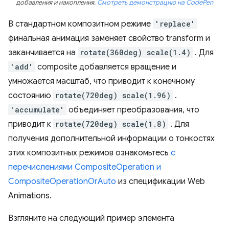
добавления и накопления.
Смотреть демонстрацию на CodePen
В стандартном композитном режиме
'replace'
финальная анимация заменяет свойство transform и
заканчивается на
rotate(360deg) scale(1.4)
. Для
'add'
composite добавляется вращение и
умножается масштаб, что приводит к конечному
состоянию
rotate(720deg) scale(1.96)
.
'accumulate'
объединяет преобразования, что
приводит к
rotate(720deg) scale(1.8)
. Для
получения дополнительной информации о тонкостях
этих композитных режимов ознакомьтесь
с
перечислениями CompositeOperation и
CompositeOperationOrAuto
из спецификации Web
Animations.
Взгляните на следующий пример элемента