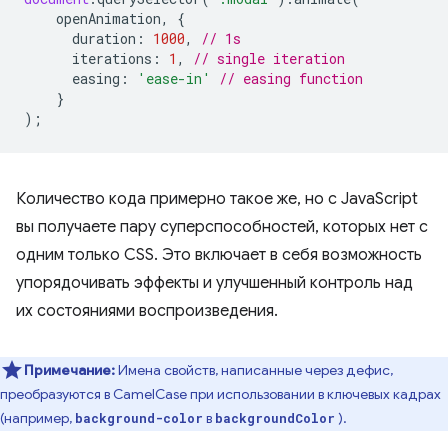
openAnimation
,
{
duration
:
1000
,
// 1s
iterations
:
1
,
// single iteration
easing
:
'ease-in'
// easing function
}
);
Количество кода примерно такое же, но с JavaScript
вы получаете пару суперспособностей, которых нет с
одним только CSS. Это включает в себя возможность
упорядочивать эффекты и улучшенный контроль над
их состояниями воспроизведения.
Примечание:
Имена свойств, написанные через дефис,
преобразуются в CamelCase при использовании в ключевых кадрах
(например,
в
).
background-color
backgroundColor